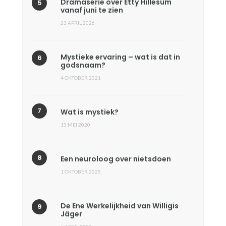
Dramaserie over Etty Hillesum
vanaf juni te zien
23 APRIL 2026
Mystieke ervaring – wat is dat in
godsnaam?
4 OKTOBER 2021
Wat is mystiek?
13 MEI 2020
Een neuroloog over nietsdoen
1 OKTOBER 2025
De Ene Werkelijkheid van Willigis
Jäger