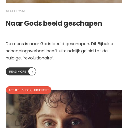
28 APRIL 2026
Naar Gods beeld geschapen
De mens is naar Gods beeld geschapen. Dit Bijbelse
scheppingsverhaal heeft uiteindelijk geleid tot de
huidige, ‘revolutionaire’
...
→
READ MORE
ACTUEEL
,
SLIDER
,
UITGELICHT