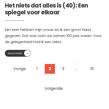
Het niets dat alles is (40): Een
spiegel voor elkaar
Eén keer hebben mijn vrouw en ik een groot feest
gegeven. Dat was toen we samen 100 jaar waren. Voor
de gelegenheid had ik een tekst
...
→
READ MORE
Berichten
Vorige
1
2
3
…
51
paginering
Volgende