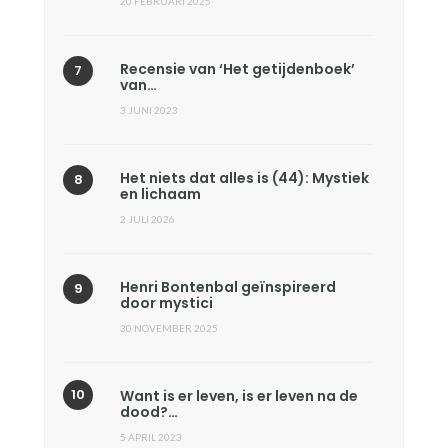
20 FEBRUARI 2025
Recensie van ‘Het getijdenboek’
van…
3 JUNI 2023
Het niets dat alles is (44): Mystiek
en lichaam
2 JULI 2026
Henri Bontenbal geïnspireerd
door mystici
30 NOVEMBER 2025
Want is er leven, is er leven na de
dood?…
5 APRIL 2023