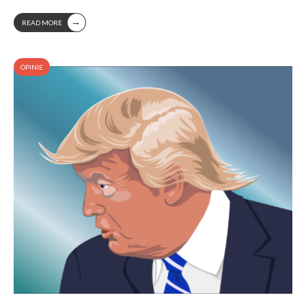
→
READ MORE
OPINIE