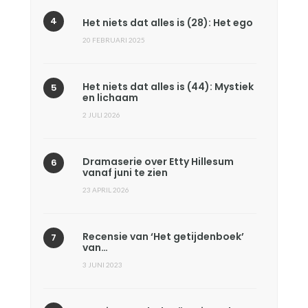
Het niets dat alles is (28): Het ego
20 FEBRUARI 2025
Het niets dat alles is (44): Mystiek
en lichaam
2 JULI 2026
Dramaserie over Etty Hillesum
vanaf juni te zien
23 APRIL 2026
Recensie van ‘Het getijdenboek’
van…
3 JUNI 2023