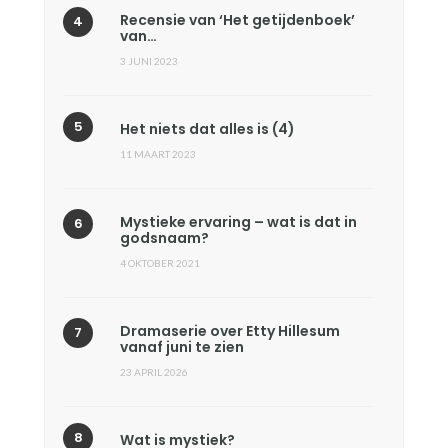
Recensie van ‘Het getijdenboek’
van…
3 JUNI 2023
Het niets dat alles is (4)
11 MAART 2023
Mystieke ervaring – wat is dat in
godsnaam?
4 OKTOBER 2021
Dramaserie over Etty Hillesum
vanaf juni te zien
23 APRIL 2026
Wat is mystiek?