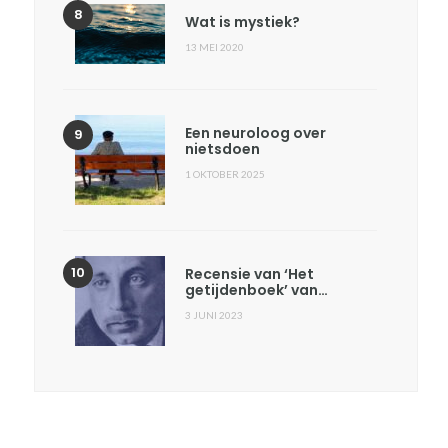
Wat is mystiek?
13 MEI 2020
Een neuroloog over
nietsdoen
1 OKTOBER 2025
Recensie van ‘Het
getijdenboek’ van…
3 JUNI 2023