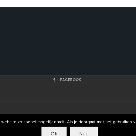
FACEBOOK
HOME
ARTIKELEN
ONZE AUTEURS
OVER
website zo soepel mogelijk draait. Als je doorgaat met het gebruiken v
Ok
Nee