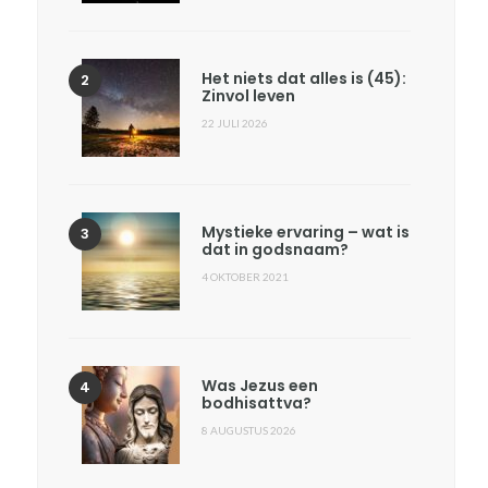
Het niets dat alles is (45):
Zinvol leven
22 JULI 2026
Mystieke ervaring – wat is
dat in godsnaam?
4 OKTOBER 2021
Was Jezus een
bodhisattva?
8 AUGUSTUS 2026