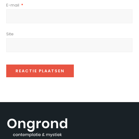
E-mail
*
Site