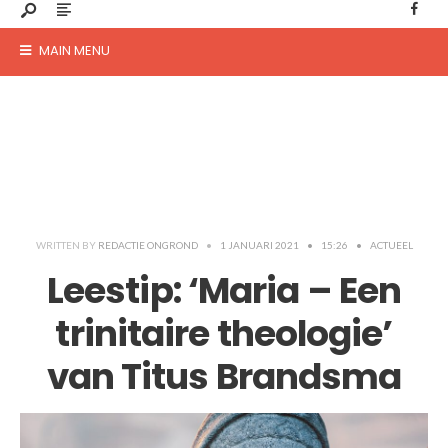
MAIN MENU
WRITTEN BY
REDACTIE ONGROND
•
1 JANUARI 2021
•
15:26
•
ACTUEEL
Leestip: ‘Maria – Een
trinitaire theologie’
van Titus Brandsma