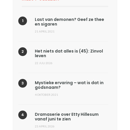
Last van demonen? Geef ze thee
en sigaren
21 APRIL 2021
Het niets dat alles is (45): Zinvol
leven
22 JULI 2026
Mystieke ervaring – wat is dat in
godsnaam?
4 OKTOBER 2021
Dramaserie over Etty Hillesum
vanaf juni te zien
23 APRIL 2026