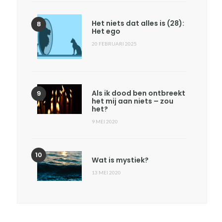
Het niets dat alles is (28):
Het ego
20 FEBRUARI 2025
Als ik dood ben ontbreekt
het mij aan niets – zou
het?
9 MEI 2020
Wat is mystiek?
13 MEI 2020