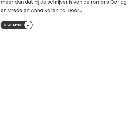
meer dan dat hij de schrijver is van de romans Oorlog
en Vrede en Anna Karenina. Door
...
→
READ MORE