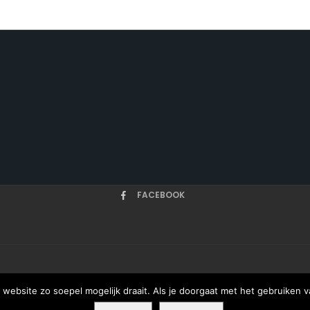
FACEBOOK
HOME
ARTIKELEN
ONZE AUTEURS
OVER
website zo soepel mogelijk draait. Als je doorgaat met het gebruiken v