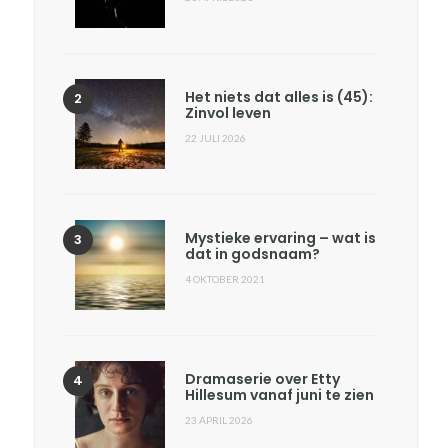
Het niets dat alles is (45):
Zinvol leven
22 JULI 2026
Mystieke ervaring – wat is
dat in godsnaam?
4 OKTOBER 2021
Dramaserie over Etty
Hillesum vanaf juni te zien
23 APRIL 2026