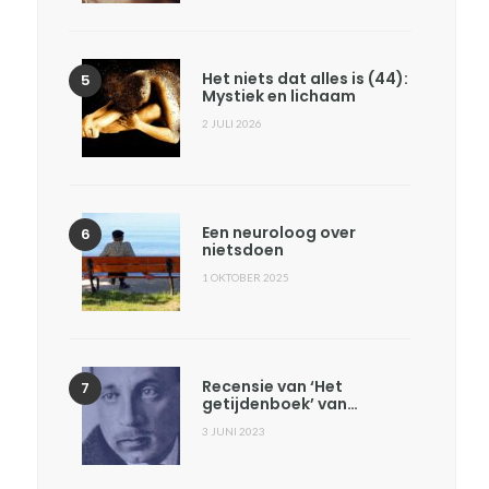
Het niets dat alles is (44):
Mystiek en lichaam
2 JULI 2026
Een neuroloog over
nietsdoen
1 OKTOBER 2025
Recensie van ‘Het
getijdenboek’ van…
3 JUNI 2023