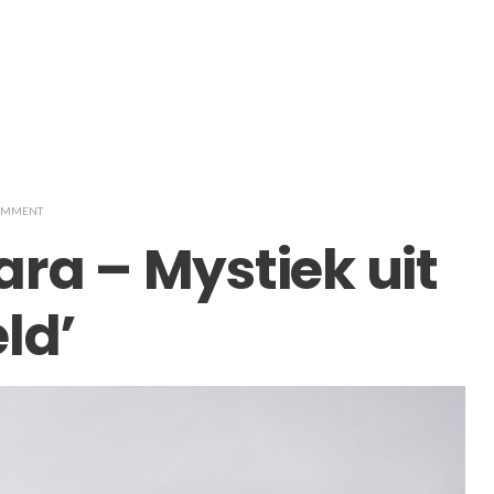
COMMENT
ara – Mystiek uit
ld’