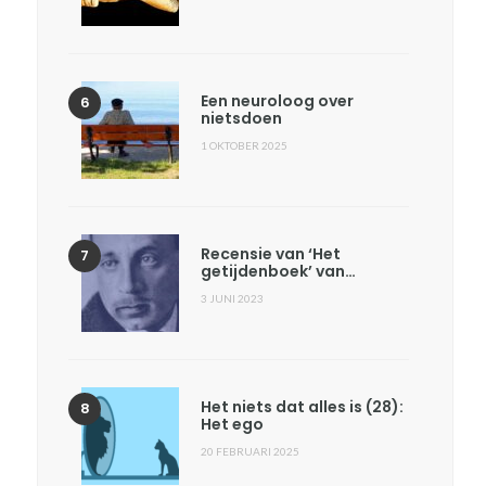
Een neuroloog over
nietsdoen
1 OKTOBER 2025
Recensie van ‘Het
getijdenboek’ van…
3 JUNI 2023
Het niets dat alles is (28):
Het ego
20 FEBRUARI 2025