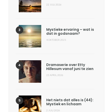
22 JULI 2026
Mystieke ervaring – wat is
dat in godsnaam?
4 OKTOBER 2021
Dramaserie over Etty
Hillesum vanaf juni te zien
23 APRIL 2026
Het niets dat alles is (44):
Mystiek en lichaam
2 JULI 2026