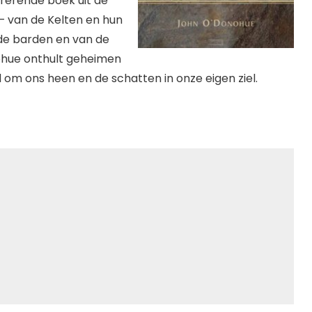
irerende boek uit de
 – van de Kelten en hun
de barden en van de
nohue onthult geheimen
 om ons heen en de schatten in onze eigen ziel.