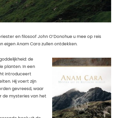
priester en filosoof John O’Donohue u mee op reis
 hun eigen Anam Cara zullen ontdekken.
goddelijkheid: de
de planten. In een
cht introduceert
en. Hij voert zijn
worden gevreesd, waar
r de mysteries van het