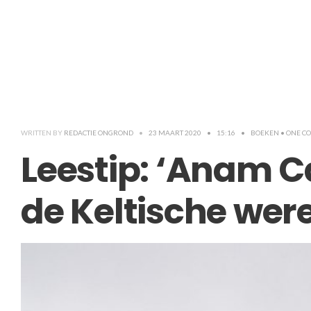
WRITTEN BY
REDACTIE ONGROND
•
23 MAART 2020
•
15:16
•
BOEKEN
• ONE 
Leestip: ‘Anam C
de Keltische were