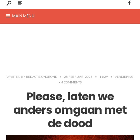
MAIN MENU
WRITTEN BY
REDACTIE ONGROND
•
28 FEBRUARI 2025
•
11:29
•
VERDIEPING
• 4 COMMENTS
Please, laten we
anders omgaan met
de dood