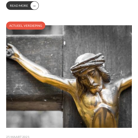
→
READ MORE
ACTUEEL
,
VERDIEPING
25 MAART 2021