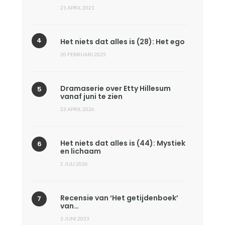
21 APRIL 2021
Het niets dat alles is (28): Het ego
20 FEBRUARI 2025
Dramaserie over Etty Hillesum
vanaf juni te zien
23 APRIL 2026
Het niets dat alles is (44): Mystiek
en lichaam
2 JULI 2026
Recensie van ‘Het getijdenboek’
van…
3 JUNI 2023