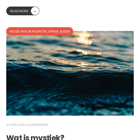
→
READ MORE
KEUZE VAN DE REDACTIE
,
OPINIE
,
SLIDER
13 MEI 2020
• 9 COMMENTS
Wat is mystiek?