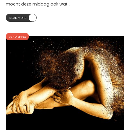
mocht deze middag ook wat
...
→
READ MORE
VERDIEPING