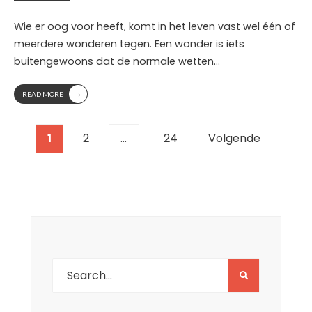
Wie er oog voor heeft, komt in het leven vast wel één of
meerdere wonderen tegen. Een wonder is iets
buitengewoons dat de normale wetten
...
→
READ MORE
Berichten
1
2
…
24
Volgende
paginering