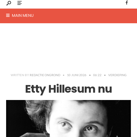
MAIN MENU
WRITTEN BY
REDACTIE ONGROND
•
10 JUNI 2026
•
06:22
•
VERDIEPING
Etty Hillesum nu