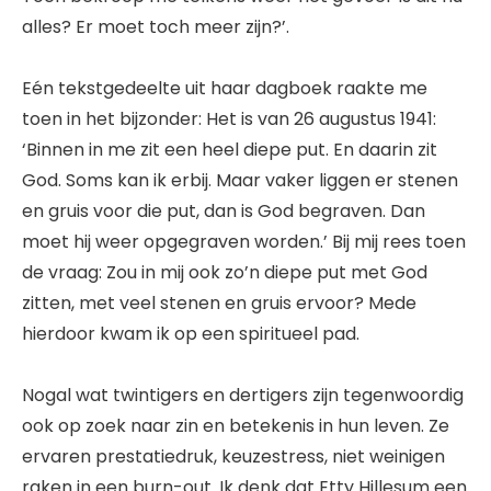
alles? Er moet toch meer zijn?’.
Eén tekstgedeelte uit haar dagboek raakte me
toen in het bijzonder: Het is van 26 augustus 1941:
‘Binnen in me zit een heel diepe put. En daarin zit
God. Soms kan ik erbij. Maar vaker liggen er stenen
en gruis voor die put, dan is God begraven. Dan
moet hij weer opgegraven worden.’ Bij mij rees toen
de vraag: Zou in mij ook zo’n diepe put met God
zitten, met veel stenen en gruis ervoor? Mede
hierdoor kwam ik op een spiritueel pad.
Nogal wat twintigers en dertigers zijn tegenwoordig
ook op zoek naar zin en betekenis in hun leven. Ze
ervaren prestatiedruk, keuzestress, niet weinigen
raken in een burn-out. Ik denk dat Etty Hillesum een