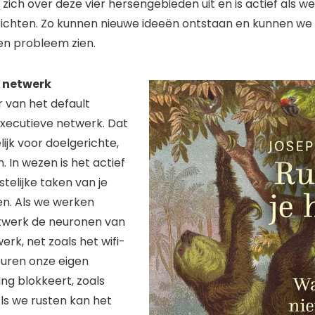
zich over deze vier hersengebieden uit en is actief als w
ichten. Zo kunnen nieuwe ideeën ontstaan en kunnen we 
en probleem zien.
e netwerk
 van het default
executieve netwerk. Dat
ijk voor doelgerichte,
. In wezen is het actief
telijke taken van je
n. Als we werken
etwerk de neuronen van
erk, net zoals het wifi-
buren onze eigen
ng blokkeert, zoals
 Als we rusten kan het