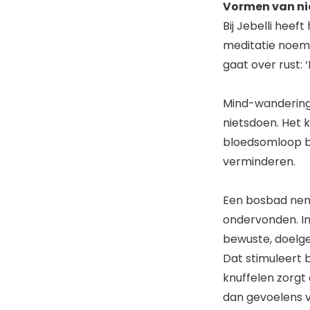
Vormen van n
Bij Jebelli heef
meditatie noemt
gaat over rust: 
Mind-wandering,
nietsdoen. Het 
bloedsomloop bi
verminderen.
Een bosbad neme
ondervonden. In 
bewuste, doelge
Dat stimuleert 
knuffelen zorgt
dan gevoelens v