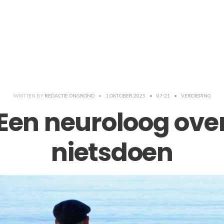
WRITTEN BY
REDACTIE ONGROND
•
1 OKTOBER 2025
•
07:21
•
VERDIEPING
Een neuroloog ove
nietsdoen