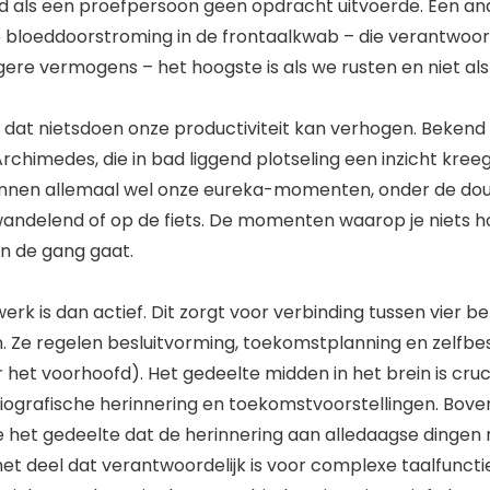
d als een proefpersoon geen opdracht uitvoerde. Een a
 bloeddoorstroming in de frontaalkwab – die verantwoorde
ogere vermogens – het hoogste is als we rusten en niet al
w dat nietsdoen onze productiviteit kan verhogen. Bekend 
chimedes, die in bad liggend plotseling een inzicht kreeg
ennen allemaal wel onze eureka-momenten, onder de douc
andelend of op de fiets. De momenten waarop je niets h
an de gang gaat.
erk is dan actief. Dit zorgt voor verbinding tussen vier be
 Ze regelen besluitvorming, toekomstplanning en zelfbe
 het voorhoofd). Het gedeelte midden in het brein is cruc
biografische herinnering en toekomstvoorstellingen. Bove
e het gedeelte dat de herinnering aan alledaagse dingen r
et deel dat verantwoordelijk is voor complexe taalfunctie