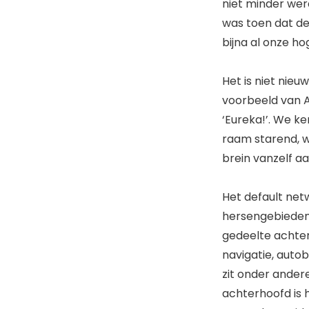
niet minder wer
was toen dat de
bijna al onze h
Het is niet nieu
voorbeeld van Ar
‘Eureka!’. We k
raam starend, w
brein vanzelf a
Het default netw
hersengebieden.
gedeelte achter
navigatie, auto
zit onder ander
achterhoofd is h