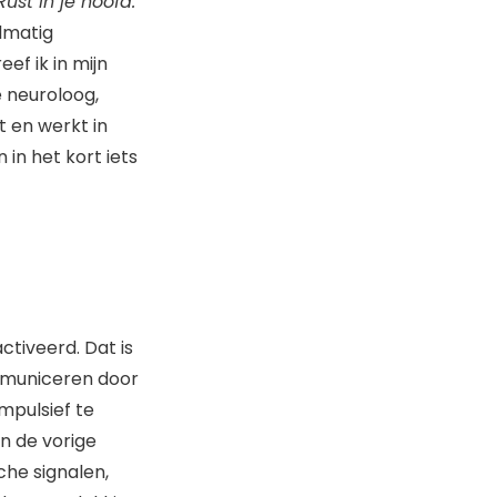
Rust in je hoofd.
lmatig
reef ik in mijn
 neuroloog,
t en werkt in
 in het kort iets
ctiveerd. Dat is
ommuniceren door
mpulsief te
an de vorige
che signalen,