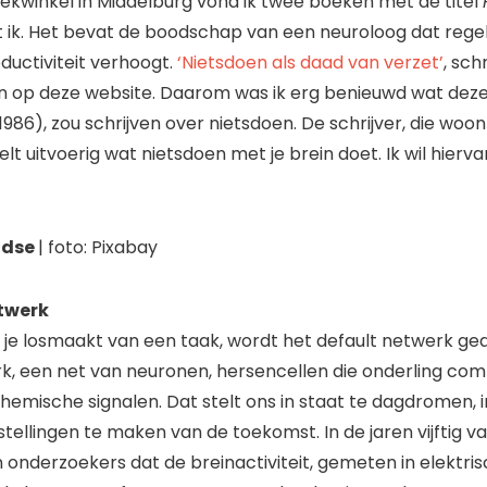
ekwinkel in Middelburg vond ik twee boeken met de titel
 ik. Het bevat de boodschap van een neuroloog dat rege
ductiviteit verhoogt.
‘Nietsdoen als daad van verzet’
, sch
 op deze website. Daarom was ik erg benieuwd wat deze
1986), zou schrijven over nietsdoen. De schrijver, die woon
t uitvoerig wat nietsdoen met je brein doet. Ik wil hiervan
idse
| foto: Pixabay
twerk
t, je losmaakt van een taak, wordt het default netwerk gea
k, een net van neuronen, hersencellen die onderling c
hemische signalen. Dat stelt ons in staat te dagdromen, i
ellingen te maken van de toekomst. In de jaren vijftig v
onderzoekers dat de breinactiviteit, gemeten in elektris