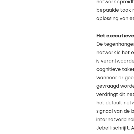
netwerk spreidt 
bepaalde taak r
oplossing van e
Het executiev
De tegenhanger
netwerk is het 
is verantwoordel
cognitieve taken
wanneer er gees
gevraagd worde
verdringt dit n
het default netw
signaal van de 
internetverbindi
Jebelli schrijft.