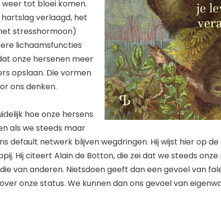
 weer tot bloei komen.
hartslag verlaagd, het
(het stresshormoon)
pere lichaamsfuncties
 dat onze hersenen meer
ers opslaan. Die vormen
or ons denken.
idelijk hoe onze hersens
en als we steeds maar
ns default netwerk blijven wegdringen. Hij wijst hier op d
ij. Hij citeert Alain de Botton, die zei dat we steeds onze
 die van anderen. Nietsdoen geeft dan een gevoel van fa
over onze status. We kunnen dan ons gevoel van eigenwa