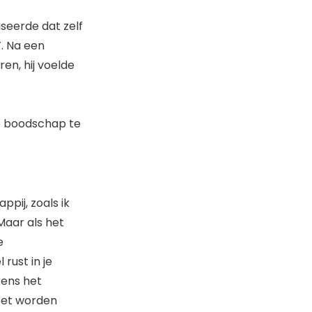
iseerde dat zelf
’. Na een
ren, hij voelde
e boodschap te
pij, zoals ik
 Maar als het
e
rust in je
kens het
oet worden