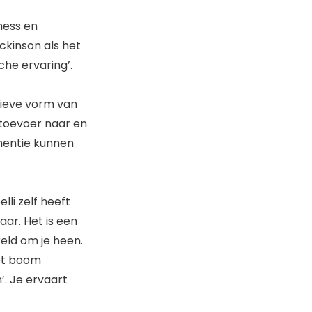
lness en
ckinson als het
che ervaring’.
tieve vorm van
dtoevoer naar en
mentie kunnen
li zelf heeft
aar. Het is een
eld om je heen.
tot boom
. Je ervaart