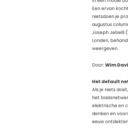
In een mooie bo
Een ervan kocht
nietsdoen je pro
augustus column
Joseph Jebelli (
Londen, behandel
weergeven.
Door:
Wim Dav
Het default ne
Als je niets doe
het basisnetwer
elektrische en c
denken en voorst
eeuw ontdekten 