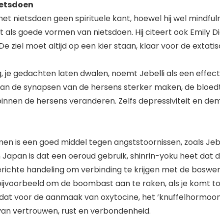
ietsdoen
t het nietsdoen geen spirituele kant, hoewel hij wel mindfu
 als goede vormen van nietsdoen. Hij citeert ook Emily Di
‘De ziel moet altijd op een kier staan, klaar voor de extatis
 je gedachten laten dwalen, noemt Jebelli als een effec
kan de synapsen van de hersens sterker maken, de bloe
nnen de hersens veranderen. Zelfs depressiviteit en de
n is een goed middel tegen angststoornissen, zoals Jebel
Japan is dat een oeroud gebruik, shinrin-yoku heet dat d
richte handeling om verbinding te krijgen met de boswer
bijvoorbeeld om de boombast aan te raken, als je komt 
 dat voor de aanmaak van oxytocine, het ‘knuffelhormoon’
an vertrouwen, rust en verbondenheid.