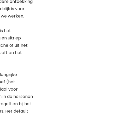
ndere ontdekking
lijk is voor
s we werken.
is het
 en uitriep
he of uit het
oeft en het
langrijke
sef (het
iaal voor
n in de hersenen
egelt en bij het
s. Het default