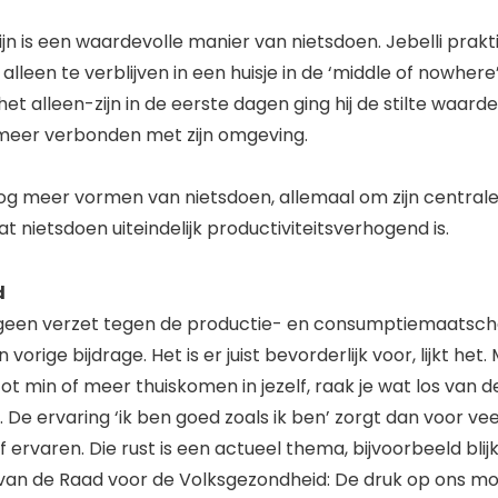
ijn is een waardevolle manier van nietsdoen. Jebelli prakt
alleen te verblijven in een huisje in de ‘middle of nowhere
et alleen-zijn in de eerste dagen ging hij de stilte waarde
meer verbonden met zijn omgeving.
og meer vormen van nietsdoen, allemaal om zijn central
 nietsdoen uiteindelijk productiviteitsverhogend is.
d
 geen verzet tegen de productie- en consumptiemaatschap
vorige bijdrage. Het is er juist bevorderlijk voor, lijkt het.
tot min of meer thuiskomen in jezelf, raak je wat los van d
De ervaring ‘ik ben goed zoals ik ben’ zorgt dan voor veel 
lf ervaren. Die rust is een actueel thema, bijvoorbeeld blij
 van de Raad voor de Volksgezondheid: De druk op ons m