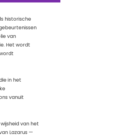
s historische
 gebeurtenissen
lie van
ie. Het wordt
 wordt
die in het
eke
ons vanuit
 wijsheid van het
 van Lazarus —