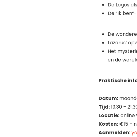
De Logos al
De “Ik ben”-
De wonderen 
Lazarus’ opw
Het mysteri
en de werel
Praktische inf
Datum:
maanda
Tijd:
19.30 – 21.3
Locatie:
online
Kosten:
€15 – n
Aanmelden:
yo