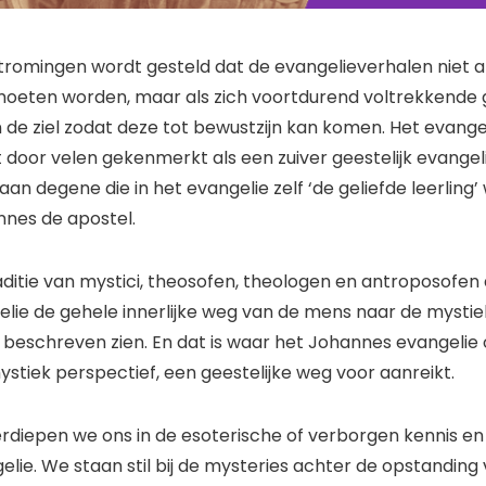
stromingen wordt gesteld dat de evangelieverhalen niet al
moeten worden, maar als zich voortdurend voltrekkende
n de ziel zodat deze tot bewustzijn kan komen. Het evange
door velen gekenmerkt als een zuiver geestelijk evangel
n degene die in het evangelie zelf ‘de geliefde leerling’
nes de apostel.
traditie van mystici, theosofen, theologen en antroposofen 
ie de gehele innerlijke weg van de mens naar de mysti
eschreven zien. En dat is waar het Johannes evangelie 
ystiek perspectief, een geestelijke weg voor aanreikt.
erdiepen we ons in de esoterische of verborgen kennis en
lie. We staan stil bij de mysteries achter de opstanding