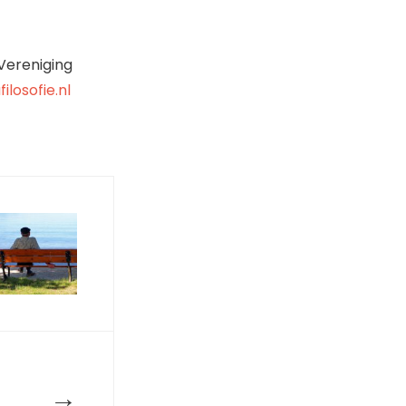
Vereniging
losofie.nl
→