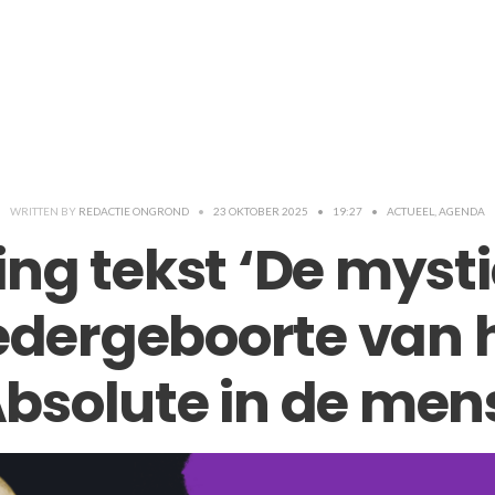
WRITTEN BY
REDACTIE ONGROND
•
23 OKTOBER 2025
•
19:27
•
ACTUEEL
,
AGENDA
ing tekst ‘De myst
dergeboorte van 
bsolute in de men