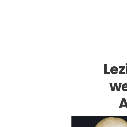
Lez
we
A