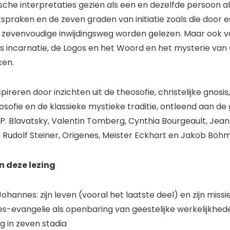
ische interpretaties gezien als een en dezelfde persoon a
itspraken en de zeven graden van initiatie zoals die door 
en zevenvoudige inwijdingsweg worden gelezen. Maar ook 
 incarnatie, de Logos en het Woord en het mysterie van
en.
pireren door inzichten uit de theosofie, christelijke gnosi
osofie en de klassieke mystieke traditie, ontleend aan de
P. Blavatsky, Valentin Tomberg, Cynthia Bourgeault, Jean
, Rudolf Steiner, Origenes, Meister Eckhart en Jakob Böh
 deze lezing
ohannes: zijn leven (vooral het laatste deel) en zijn missi
s-evangelie als openbaring van geestelijke werkelijkhed
g in zeven stadia