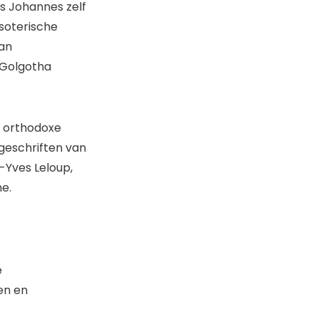
ls Johannes zelf
esoterische
van
 Golgotha
s, orthodoxe
 geschriften van
-Yves Leloup,
me.
e
en en