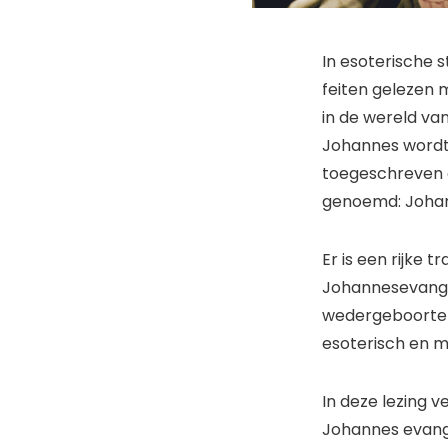
In esoterische 
feiten gelezen 
in de wereld va
Johannes wordt 
toegeschreven aa
genoemd: Johan
Er is een rijke 
Johannesevangel
wedergeboorte b
esoterisch en m
In deze lezing v
Johannes evange