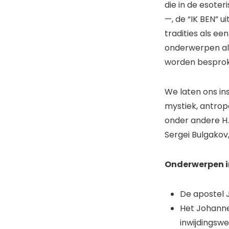
die in de esoter
—, de “IK BEN” u
tradities als e
onderwerpen als
worden besprok
We laten ons ins
mystiek, antrop
onder andere H.
Sergei Bulgakov
Onderwerpen in
De apostel J
Het Johanne
inwijdingswe