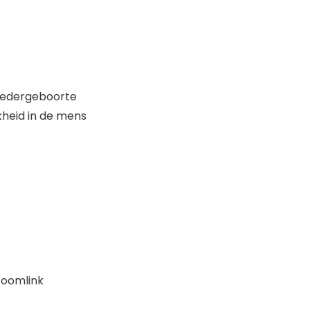
 wedergeboorte
kheid in de mens
 Zoomlink