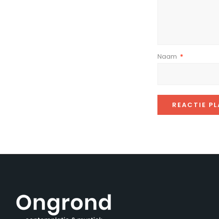
Naam
*