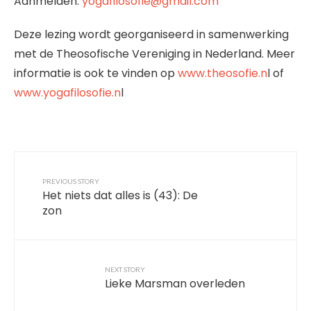
Aanmelden:
yogafilosofie@gmail.com
Deze lezing wordt georganiseerd in samenwerking
met de Theosofische Vereniging in Nederland. Meer
informatie is ook te vinden op
www.theosofie.n
l of
www.yogafilosofie.n
l
PREVIOUS STORY
Het niets dat alles is (43): De
zon
NEXT STORY
Lieke Marsman overleden