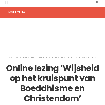
MAIN MENU
WRITTEN BY
REDACTIE ONGROND
•
30 MEI 2026
•
13:55
•
VERDIEPING
Online lezing ‘Wijsheid
op het kruispunt van
Boeddhisme en
Christendom’