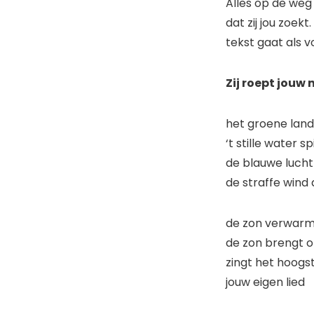
Alles op de weg 
dat zij jou zoekt
tekst gaat als vo
Zij roept jouw
het groene land
‘t stille water s
de blauwe lucht 
de straffe wind 
de zon verwarm
de zon brengt
zingt het hoogst
jouw eigen lied