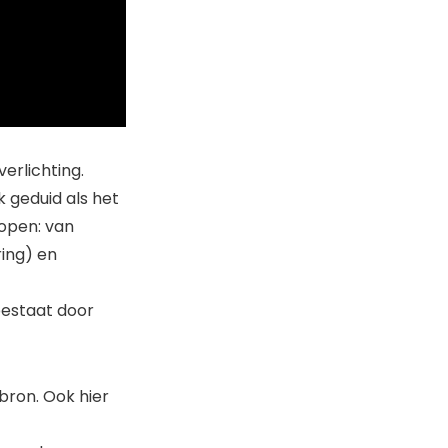
erlichting.
 geduid als het
lopen: van
ring) en
 bestaat door
 bron. Ook hier