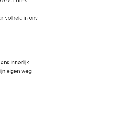
ke dat alles
ar volheid in ons
ns innerlijk
ijn eigen weg,