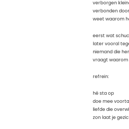
verborgen k
verbonden d
weet waarom 
eerst wat schuc
later vooral te
niemand die her
vraagt waarom 
refrein:
hé sta op
doe me
liefde die overw
zon laat je gezic