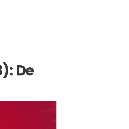
3): De