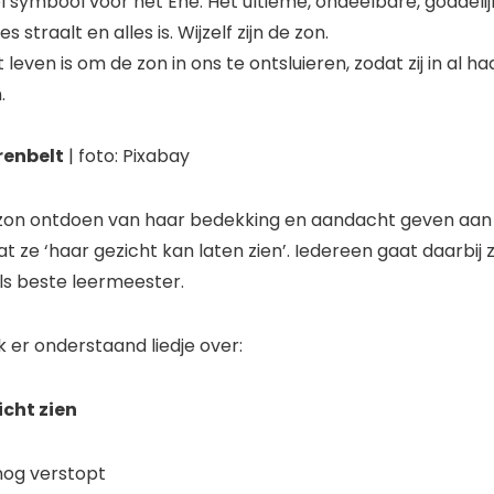
 symbool voor het Ene. Het ultieme, ondeelbare, goddelij
es straalt en alles is. Wijzelf zijn de zon.
leven is om de zon in ons te ontsluieren, zodat zij in al ha
.
renbelt
| foto: Pixabay
on ontdoen van haar bedekking en aandacht geven aan o
at ze ‘haar gezicht kan laten zien’. Iedereen gaat daarbij z
ls beste leermeester.
ik er onderstaand liedje over:
icht zien
ver nog verstopt