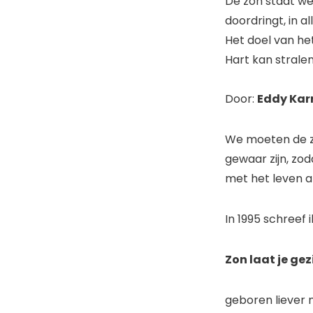
De zon staat wel
doordringt, in all
Het doel van het 
Hart kan stralen
Door:
Eddy Kar
We moeten de z
gewaar zijn, zod
met het leven a
In 1995 schreef 
Zon laat je gez
geboren lie