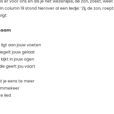
is er voor ons én als je het wezenlijke, de zon, zoekt, weet
. In column 19 stond hierover al een liedje: ‘Zij, de zon, roe
lgt:
 naam
 ligt aan jouw voeten
piegelt jouw gelaat
kijkt in jouw ogen
die geeft jou vaart
t je eens te meer
 ommekeer
e lied