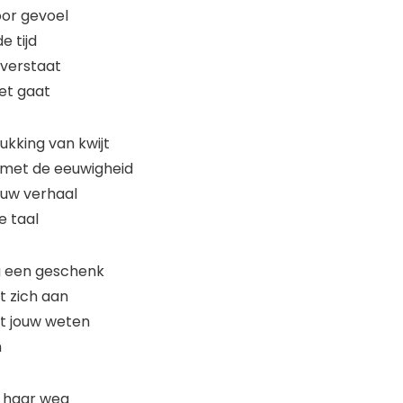
ld door gevoel
ng in de tijd
jou verstaat
rom het gaat
ukking van kwijt
 met de eeuwigheid
ouw verhaal
e taal
ing een geschenk
dient zich aan
komt jouw weten
 je naam
t haar weg