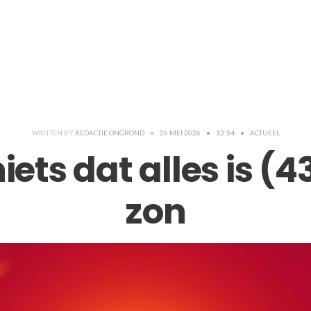
WRITTEN BY
REDACTIE ONGROND
•
26 MEI 2026
•
13:54
•
ACTUEEL
iets dat alles is (4
zon