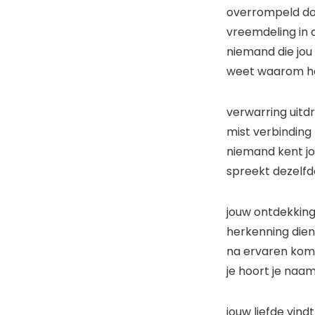
overrompe
vreemdeli
niemand die 
weet waa
verwarring uitdr
mist verbinding
niemand kent j
spreekt dezelfd
jouw ontdekk
herkenning 
na ervaren 
je hoort
jouw liefde vind