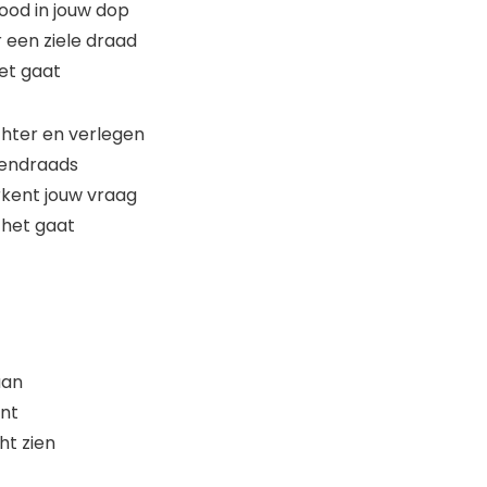
leinood in jouw dop
oor een ziele draad
het gaat
hter en verlegen
gendraads
kent jouw vraag
het gaat
e voortaan
int
ht zien