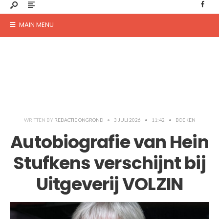
MAIN MENU
WRITTEN BY
REDACTIE ONGROND
•
3 JULI 2026
•
11:42
•
BOEKEN
Autobiografie van Hein
Stufkens verschijnt bij
Uitgeverij VOLZIN