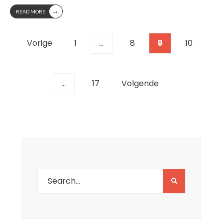
→
READ MORE
Berichten
Vorige
1
…
8
9
10
paginering
…
17
Volgende