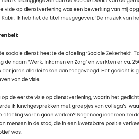
aar heb ik leidinggegeven aan de Sociale Dienst van de ge
de visie op dienstverlening was een bewerking van mij 
Kabir. Ik heb het de titel meegegeven: ‘De muziek van het
renbelt
j de sociale dienst heette de afdeling ‘Sociale Zekerheid’. T
ng de naam ‘Werk, Inkomen en Zorg’ en werkten er ca. 25
 der jaren allerlei taken aan toegevoegd. Het gedicht is ge
ven van de visie.
 op de eerste visie op dienstverlening, waarin het gedich
de ik lunchgesprekken met groepjes van collega’s, waarb
e afdeling waren gaan werken? Nagenoeg iedereen zei d
n mensen in de stad, die in een kwetsbare positie verke
tief was.