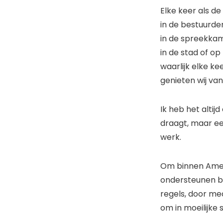
Elke keer als de
in de bestuurde
in de spreekkam
in de stad of op
waarlijk elke ke
genieten wij van 
Ik heb het altij
draagt, maar een
werk.
Om binnen Amers
ondersteunen be
regels, door me
om in moeilijke