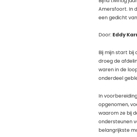
Bijna twintig j
Amersfoort. In 
een gedicht van 
Door:
Eddy Kar
Bij mijn start bi
droeg de afdeli
waren in de loop
onderdeel geble
In voorbereiding
opgenomen, voer
waarom ze bij d
ondersteunen va
belangrijkste mo