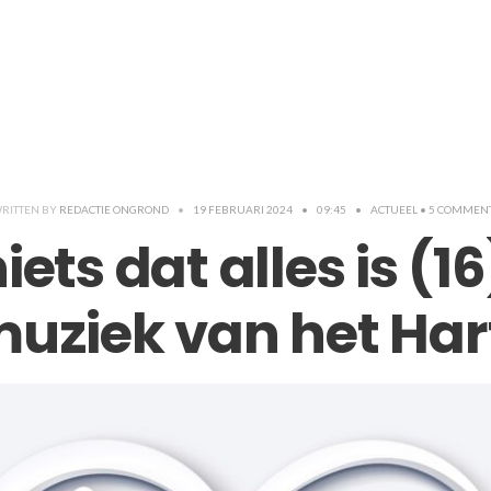
RITTEN BY
REDACTIE ONGROND
•
19 FEBRUARI 2024
•
09:45
•
ACTUEEL
• 5 COMMEN
iets dat alles is (16
uziek van het Har