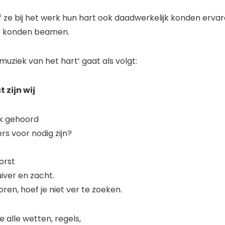
f ze bij het werk hun hart ook daadwerkelijk konden ervar
at konden beamen.
muziek van het hart’ gaat als volgt:
 zijn wij
ek gehoord
rs voor nodig zijn?
orst
uiver en zacht.
en, hoef je niet ver te zoeken.
je alle wetten, regels,