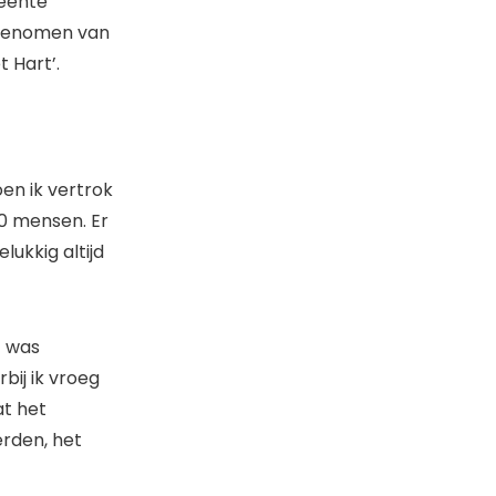
meente
opgenomen van
 Hart’.
oen ik vertrok
0 mensen. Er
lukkig altijd
t was
ij ik vroeg
at het
erden, het