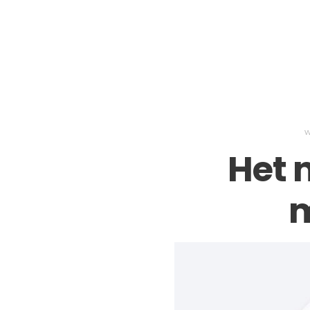
W
Het n
m