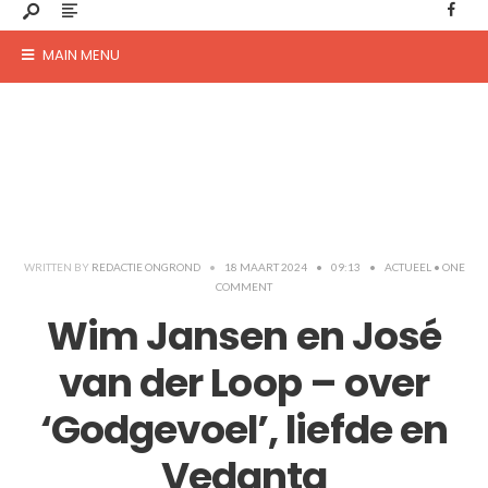
MAIN MENU
WRITTEN BY
REDACTIE ONGROND
•
18 MAART 2024
•
09:13
•
ACTUEEL
• ONE
COMMENT
Wim Jansen en José
van der Loop – over
‘Godgevoel’, liefde en
Vedanta