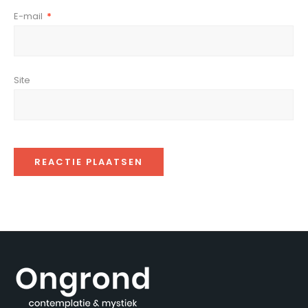
E-mail
*
Site