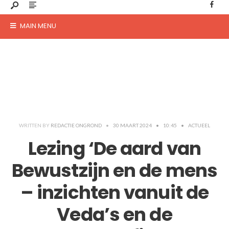
MAIN MENU
WRITTEN BY
REDACTIE ONGROND
•
30 MAART 2024
•
10:45
•
ACTUEEL
Lezing ‘De aard van
Bewustzijn en de mens
– inzichten vanuit de
Veda’s en de