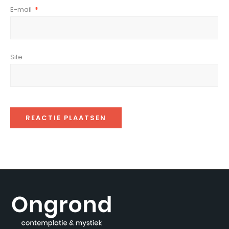
E-mail
*
Site