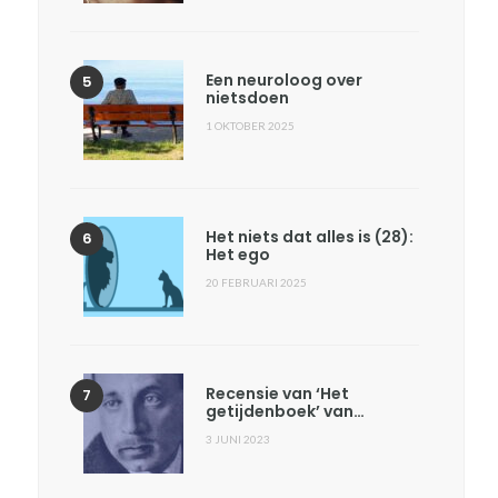
Een neuroloog over
nietsdoen
1 OKTOBER 2025
Het niets dat alles is (28):
Het ego
20 FEBRUARI 2025
Recensie van ‘Het
getijdenboek’ van…
3 JUNI 2023