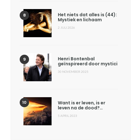
Het niets dat alles is (44):
Mystiek en lichaam
2 JULI 2026
Henri Bontenbal
geïnspireerd door mystici
30 NOVEMBER 2025
Want is er leven, is er
leven na de dood?…
5 APRIL 2023