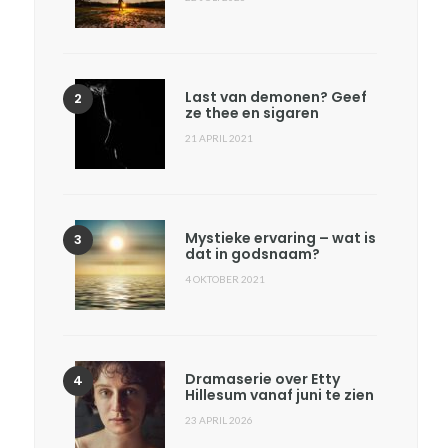
Last van demonen? Geef
ze thee en sigaren
21 APRIL 2021
Mystieke ervaring – wat is
dat in godsnaam?
4 OKTOBER 2021
Dramaserie over Etty
Hillesum vanaf juni te zien
23 APRIL 2026