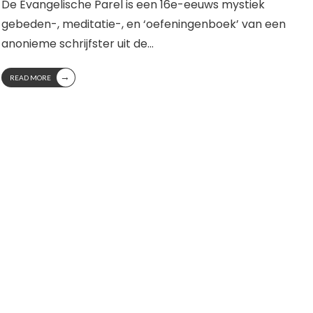
De Evangelische Parel is een 16e-eeuws mystiek
gebeden-, meditatie-, en ‘oefeningenboek’ van een
anonieme schrijfster uit de
...
→
READ MORE