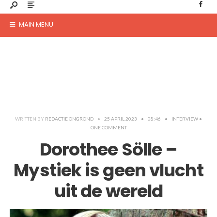
MAIN MENU
WRITTEN BY
REDACTIE ONGROND
•
25 APRIL 2023
•
08:46
•
INTERVIEW
•
ONE COMMENT
Dorothee Sölle –
Mystiek is geen vlucht
uit de wereld