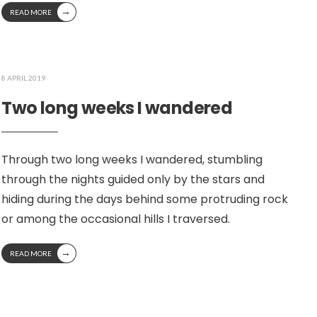
→
READ MORE
8 APRIL 2019
Two long weeks I wandered
Through two long weeks I wandered, stumbling
through the nights guided only by the stars and
hiding during the days behind some protruding rock
or among the occasional hills I traversed.
→
READ MORE