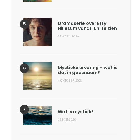
Dramaserie over Etty
Hillesum vanaf juni te zien
23 APRIL 2026
Mystieke ervaring – wat is
dat in godsnaam?
4 OKTOBER 2021
Wat is mystiek?
13 MEI 2020