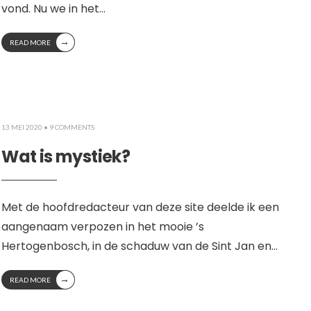
vond. Nu we in het
...
→
READ MORE
13 MEI 2020
• 9 COMMENTS
Wat is mystiek?
Met de hoofdredacteur van deze site deelde ik een
aangenaam verpozen in het mooie ’s
Hertogenbosch, in de schaduw van de Sint Jan en
...
→
READ MORE