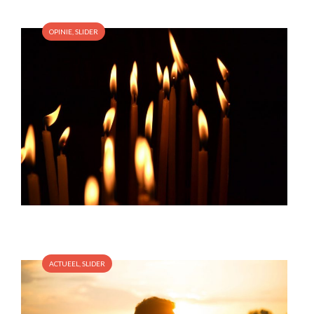
OPINIE
,
SLIDER
ACTUEEL
,
SLIDER