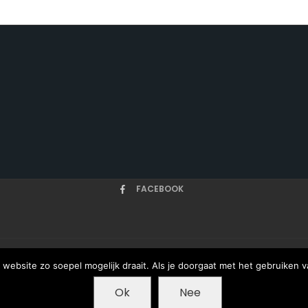
FACEBOOK
website zo soepel mogelijk draait. Als je doorgaat met het gebruiken v
HOME
ARTIKELEN
ONZE AUTEURS
OVER
Ok
Nee