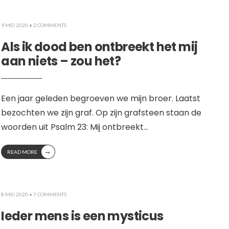
9 MEI 2020
• 2 COMMENTS
Als ik dood ben ontbreekt het mij
aan niets – zou het?
Een jaar geleden begroeven we mijn broer. Laatst
bezochten we zijn graf. Op zijn grafsteen staan de
woorden uit Psalm 23: Mij ontbreekt
...
→
READ MORE
8 MEI 2020
• 7 COMMENTS
Ieder mens is een mysticus