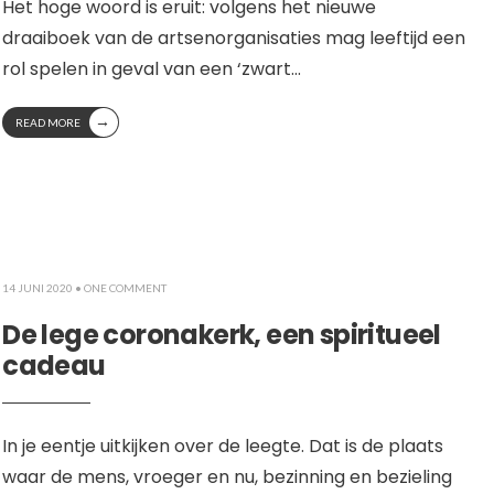
Het hoge woord is eruit: volgens het nieuwe
draaiboek van de artsenorganisaties mag leeftijd een
rol spelen in geval van een ‘zwart
...
→
READ MORE
14 JUNI 2020
• ONE COMMENT
De lege coronakerk, een spiritueel
cadeau
In je eentje uitkijken over de leegte. Dat is de plaats
waar de mens, vroeger en nu, bezinning en bezieling