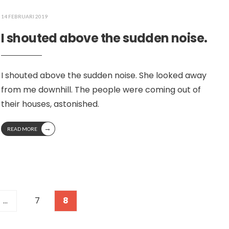
14 FEBRUARI 2019
I shouted above the sudden noise.
I shouted above the sudden noise. She looked away
from me downhill. The people were coming out of
their houses, astonished.
→
READ MORE
…
7
8