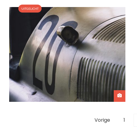
UITGELICHT
Berichten
Vorige
1
paginering