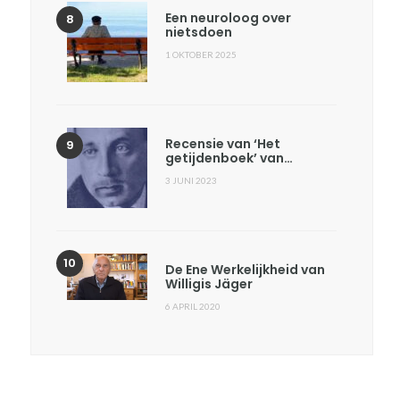
Een neuroloog over
nietsdoen
1 OKTOBER 2025
Recensie van ‘Het
getijdenboek’ van…
3 JUNI 2023
De Ene Werkelijkheid van
Willigis Jäger
6 APRIL 2020