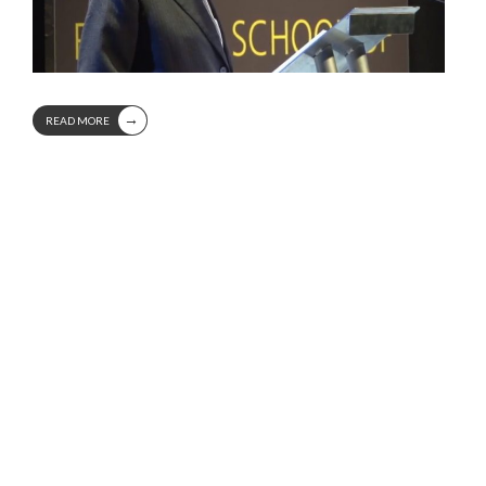
→
READ MORE