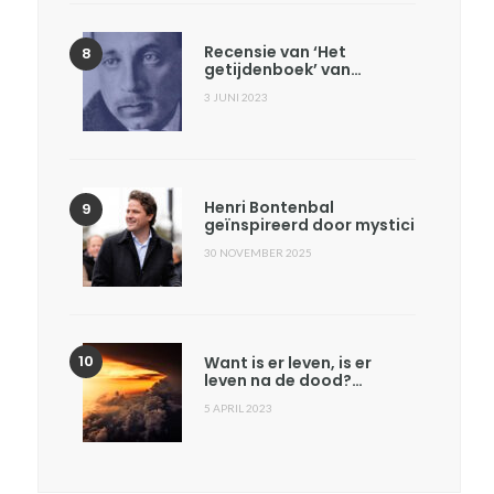
Recensie van ‘Het
getijdenboek’ van…
3 JUNI 2023
Henri Bontenbal
geïnspireerd door mystici
30 NOVEMBER 2025
Want is er leven, is er
leven na de dood?…
5 APRIL 2023