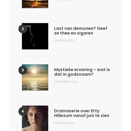
Last van demonen? Geef
ze thee en sigaren
21 APRIL 2021
Mystieke ervaring – wat is
dat in godsnaam?
4 OKTOBER 2021
Dramaserie over Etty
Hillesum vanaf juni te zien
23 APRIL 2026