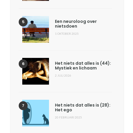
Een neuroloog over
nietsdoen
1 OKTOBER 2025
Het niets dat alles is (44):
Mystiek en lichaam
2 JULI 2026
Het niets dat alles is (28):
Het ego
20 FEBRUARI 2025