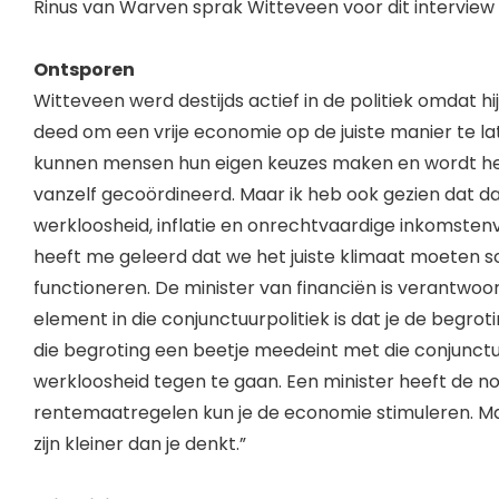
Rinus van Warven sprak Witteveen voor dit interview i
Ontsporen
Witteveen werd destijds actief in de politiek omdat hi
deed om een vrije economie op de juiste manier te lat
kunnen mensen hun eigen keuzes maken en wordt h
vanzelf gecoördineerd. Maar ik heb ook gezien dat 
werkloosheid, inflatie en onrechtvaardige inkomsten
heeft me geleerd dat we het juiste klimaat moeten s
functioneren. De minister van financiën is verantwoord
element in die conjunctuurpolitiek is dat je de begro
die begroting een beetje meedeint met die conjunct
werkloosheid tegen te gaan. Een minister heeft de nodi
rentemaatregelen kun je de economie stimuleren. Ma
zijn kleiner dan je denkt.”