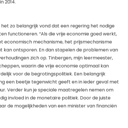
n 2014.
j het zo belangrijk vond dat een regering het nodige
en functioneren. “Als die vrije economie goed werkt,
et economisch mechanisme, het prijsmechanisme
dat kan ontsporen. En dan stapelen de problemen van
verhoudingen zich op. Tinbergen, mijn leermeester,
cheppen, waarin die vrije economie optimaal kan
elijk voor de begrotingspolitiek. Een belangrijk
ting een beetje tegenwicht geeft en in ieder geval met
uur. Verder kun je speciale maatregelen nemen om
g invloed in de monetaire politiek. Door de juiste
ar de mogelijkheden van een minister van financiën