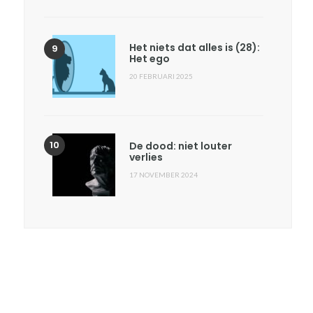
Het niets dat alles is (28):
Het ego
20 FEBRUARI 2025
De dood: niet louter
verlies
17 NOVEMBER 2024