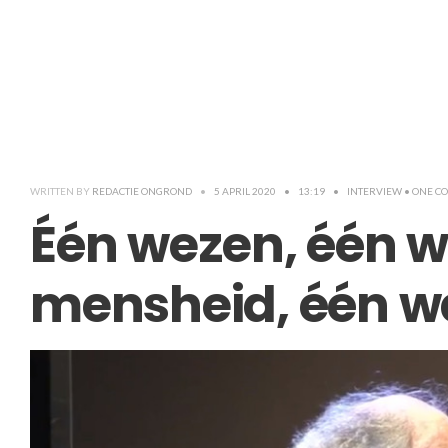
WRITTEN BY
REDACTIE ONGROND
•
5 APRIL 2020
•
13:19
•
INTERVIEW
• ONE 
Één wezen, één w
mensheid, één w