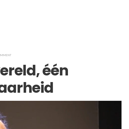
COMMENT
ereld, één
aarheid