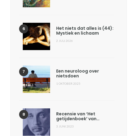
Het niets dat alles is (44):
Mystiek en lichaam
2 JULI 2026
Een neuroloog over
nietsdoen
1 OKTOBER 2025
Recensie van ‘Het
getijdenboek’ van…
3 JUNI 2023