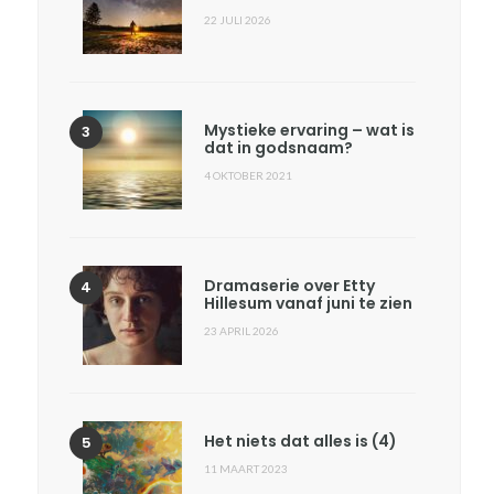
22 JULI 2026
Mystieke ervaring – wat is
dat in godsnaam?
4 OKTOBER 2021
Dramaserie over Etty
Hillesum vanaf juni te zien
23 APRIL 2026
Het niets dat alles is (4)
11 MAART 2023