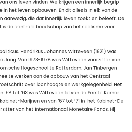
an ons leven vinden. We krijgen een innerlijk begrip
n het leven opbouwen. En dit alles is in elk van de
om aanwezig, die dat innerlijk leven zoekt en beleeft. De
at is de centrale boodschap van het soefisme voor
liticus. Hendrikus Johannes Witteveen (1921) was
De Jong. Van 1973-1978 was Witteveen voorzitter van
onomische Hogeschool te Rotterdam. Jan Tinbergen
 mee te werken aan de opbouw van het Centraal
oefschrift over loonhoogte en werkgelegenheid. Het
n ‘58 tot ‘63 was Witteveen lid van de Eerste Kamer.
t kabinet-Marijnen en van ‘67 tot ’71 in het Kabinet-De
orzitter van het Internationaal Monetaire Fonds. Hij