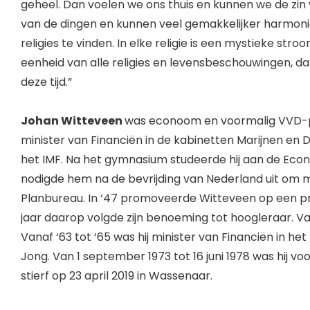
geheel. Dan voelen we ons thuis en kunnen we de zin v
van de dingen en kunnen veel gemakkelijker harmonie i
religies te vinden. In elke religie is een mystieke stro
eenheid van alle religies en levensbeschouwingen, d
deze tijd.”
Johan Witteveen
was econoom en voormalig VVD-po
minister van Financiën in de kabinetten Marijnen en 
het IMF. Na het gymnasium studeerde hij aan de Ec
nodigde hem na de bevrijding van Nederland uit om
Planbureau. In ‘47 promoveerde Witteveen op een pr
jaar daarop volgde zijn benoeming tot hoogleraar. Va
Vanaf ‘63 tot ‘65 was hij minister van Financiën in he
Jong. Van 1 september 1973 tot 16 juni 1978 was hij vo
stierf op 23 april 2019 in Wassenaar.