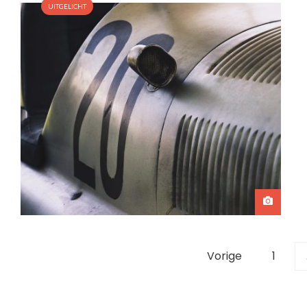
UITGELICHT
Berichten
Vorige
1
paginering