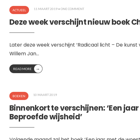
11 MAART 2019
• ONE COMMENT
ACTUEEL
Deze week verschijnt nieuw boek Ch
Later deze week verschijnt ‘Radicaal licht – De kunst
Willem Jan
...
→
READ MORE
10 MAART 2019
BOEKEN
Binnenkort te verschijnen: ‘Een jaa
Beproefde wijsheid’
Volgende maand zal het boek ‘Een jaar met de woest