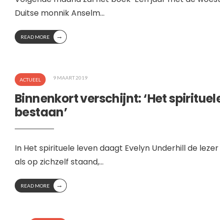
Duitse monnik Anselm
...
→
READ MORE
9 MAART 2019
ACTUEEL
Binnenkort verschijnt: ‘Het spiritue
bestaan’
In Het spirituele leven daagt Evelyn Underhill de lezer u
als op zichzelf staand,
...
→
READ MORE