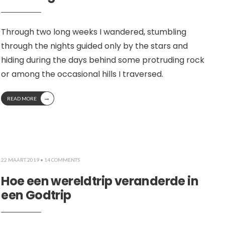
Through two long weeks I wandered, stumbling
through the nights guided only by the stars and
hiding during the days behind some protruding rock
or among the occasional hills I traversed.
→
READ MORE
22 MAART 2019
• 14 COMMENTS
Hoe een wereldtrip veranderde in
een Godtrip