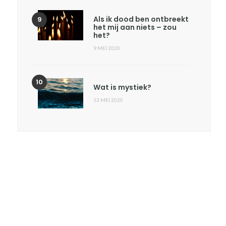
Als ik dood ben ontbreekt
het mij aan niets – zou
het?
9 MEI 2020
Wat is mystiek?
13 MEI 2020