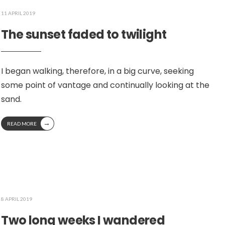
11 APRIL 2019
The sunset faded to twilight
I began walking, therefore, in a big curve, seeking
some point of vantage and continually looking at the
sand.
→
READ MORE
8 APRIL 2019
Two long weeks I wandered