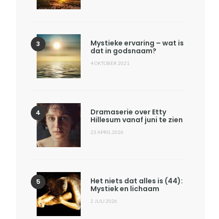
Mystieke ervaring – wat is
dat in godsnaam?
4 OKTOBER 2021
Dramaserie over Etty
Hillesum vanaf juni te zien
23 APRIL 2026
Het niets dat alles is (44):
Mystiek en lichaam
2 JULI 2026