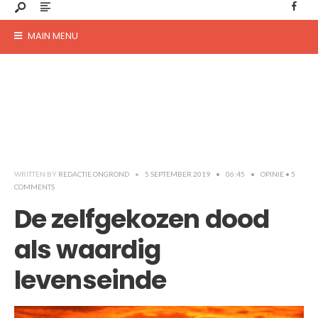
MAIN MENU
WRITTEN BY
REDACTIE ONGROND
•
5 SEPTEMBER 2019
•
06:45
•
OPINIE
• 5
COMMENTS
De zelfgekozen dood
als waardig
levenseinde