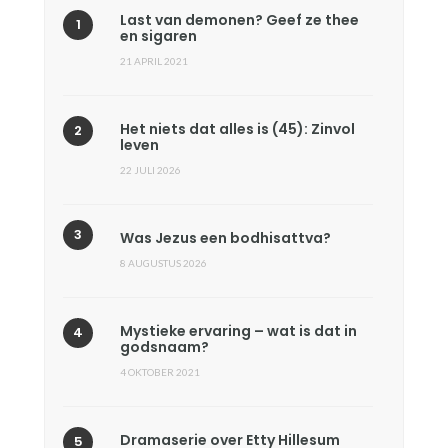
Last van demonen? Geef ze thee
en sigaren
21 APRIL 2021
Het niets dat alles is (45): Zinvol
leven
22 JULI 2026
Was Jezus een bodhisattva?
8 AUGUSTUS 2026
Mystieke ervaring – wat is dat in
godsnaam?
4 OKTOBER 2021
Dramaserie over Etty Hillesum