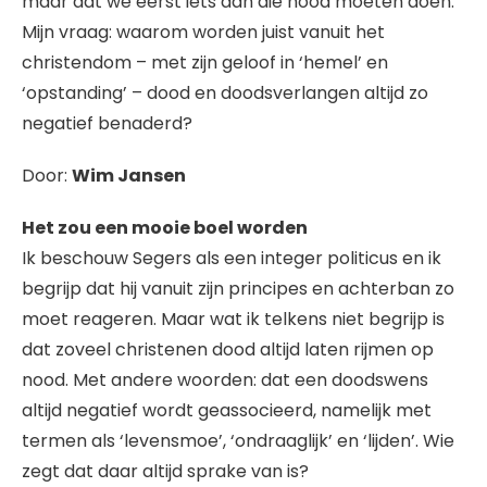
maar dat we eerst iets aan die nood moeten doen.
Mijn vraag: waarom worden juist vanuit het
christendom – met zijn geloof in ‘hemel’ en
‘opstanding’ – dood en doodsverlangen altijd zo
negatief benaderd?
Door:
Wim Jansen
Het zou een mooie boel worden
Ik beschouw Segers als een integer politicus en ik
begrijp dat hij vanuit zijn principes en achterban zo
moet reageren. Maar wat ik telkens niet begrijp is
dat zoveel christenen dood altijd laten rijmen op
nood. Met andere woorden: dat een doodswens
altijd negatief wordt geassocieerd, namelijk met
termen als ‘levensmoe’, ‘ondraaglijk’ en ‘lijden’. Wie
zegt dat daar altijd sprake van is?