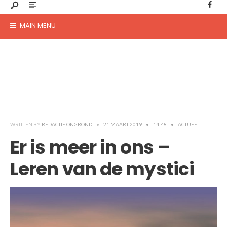
MAIN MENU
WRITTEN BY
REDACTIE ONGROND
•
21 MAART 2019
•
14:48
•
ACTUEEL
Er is meer in ons –
Leren van de mystici