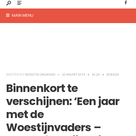
MAIN MENU
WRITTEN BY
REDACTIE ONGROND
•
10 MAART 2019
•
10:20
•
BOEKEN
Binnenkort te
verschijnen: ‘Een jaar
met de
Woestijnvaders –