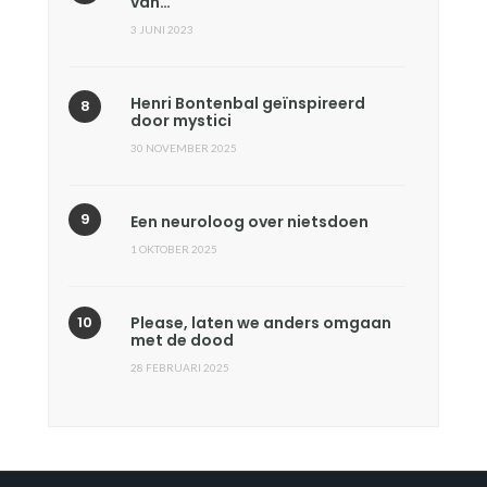
van…
3 JUNI 2023
Henri Bontenbal geïnspireerd
door mystici
30 NOVEMBER 2025
Een neuroloog over nietsdoen
1 OKTOBER 2025
Please, laten we anders omgaan
met de dood
28 FEBRUARI 2025