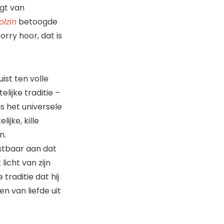
igt van
olzin
betoogde
rry hoor, dat is
uist ten volle
elijke traditie –
is het universele
ijke, kille
n.
nstbaar aan dat
licht van zijn
traditie dat hij
n van liefde uit