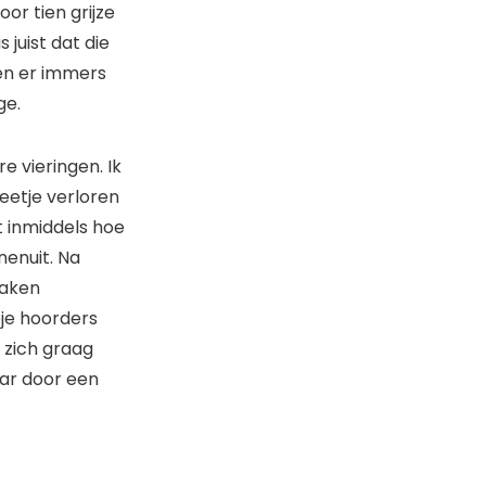
oor tien grijze
 juist dat die
en er immers
age.
e vieringen. Ik
beetje verloren
t inmiddels hoe
nenuit. Na
raken
pje hoorders
e zich graag
maar door een