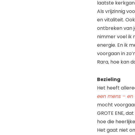
laatste kerkgan
Als vrijzinnig v
en vitaliteit. O
ontbreken van j
nimmer voel ik 
energie. En ik m
voorgaan in zo’
Rara, hoe kan d
Bezieling
Het heeft allere
een mens – en
mocht voorga
GROTE ENE, dat 
hoe die heerlijk
Het gaat niet om