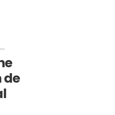
NTS
ine
n de
l