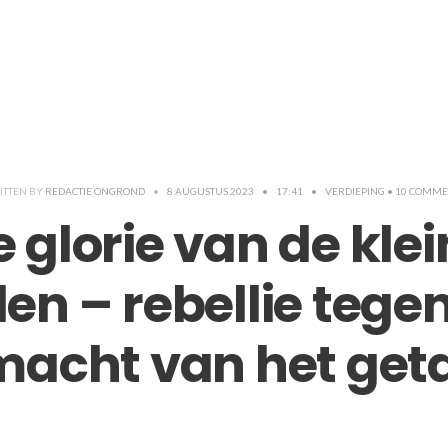
ITTEN BY
REDACTIE ONGROND
•
8 AUGUSTUS 2023
•
17:41
•
VERDIEPING
• 10 COMME
 glorie van de kle
len – rebellie tege
macht van het geta