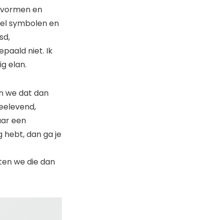
ke vormen en
 wel symbolen en
sd,
epaald niet. Ik
ig elan.
en we dat dan
meelevend,
aar een
 hebt, dan ga je
aten we die dan