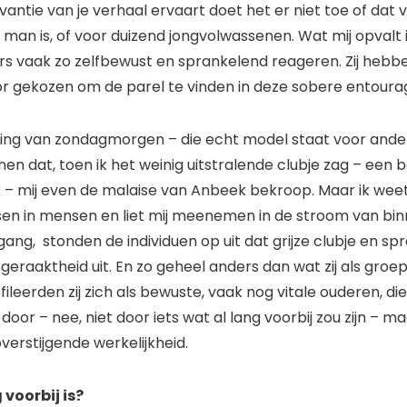
vantie van je verhaal ervaart doet het er niet toe of dat v
an is, of voor duizend jongvolwassenen. Wat mij opvalt is
s vaak zo zelfbewust en sprankelend reageren. Zij hebb
or gekozen om de parel te vinden in deze sobere entour
ering van zondagmorgen – die echt model staat voor ander
en dat, toen ik het weinig uitstralende clubje zag – een 
rk – mij even de malaise van Anbeek bekroop. Maar ik wee
issen in mensen en liet mij meenemen in de stroom van bin
itgang, stonden de individuen op uit dat grijze clubje en sp
 geraaktheid uit. En zo geheel anders dan wat zij als groe
fileerden zij zich als bewuste, vaak nog vitale ouderen, di
 door – nee, niet door iets wat al lang voorbij zou zijn – 
verstijgende werkelijkheid.
 voorbij is?