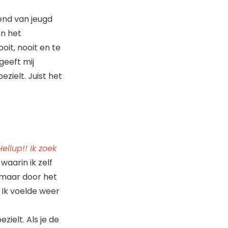
kend van jeugd
en het
it, nooit en te
geeft mij
zielt. Juist het
Hellup!! Ik zoek
waarin ik zelf
 maar door het
 Ik voelde weer
ielt. Als je de