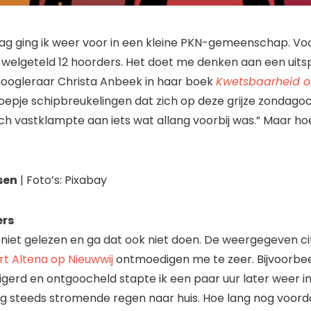
g ging ik weer voor in een kleine PKN-gemeenschap. Vo
welgeteld 12 hoorders. Het doet me denken aan een uits
oogleraar Christa Anbeek in haar boek
Kwetsbaarheid 
roepje schipbreukelingen dat zich op deze grijze zondag
ch vastklampte aan iets wat allang voorbij was.” Maar ho
sen
| Foto’s: Pixabay
ers
 niet gelezen en ga dat ook niet doen. De weergegeven ci
rt Altena op Nieuwwij
ontmoedigen me te zeer. Bijvoorbe
eigerd en ontgoocheld stapte ik een paar uur later weer i
g steeds stromende regen naar huis. Hoe lang nog voorda