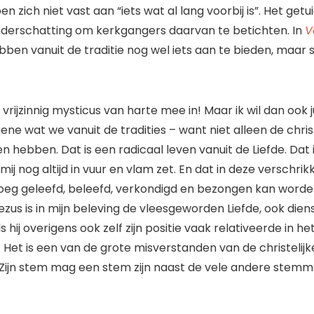
en zich niet vast aan “iets wat al lang voorbij is”. Het getu
derschatting om kerkgangers daarvan te betichten. In
V
en vanuit de traditie nog wel iets aan te bieden, maar so
 vrijzinnig mysticus van harte mee in! Maar ik wil dan ook j
gene wat we vanuit de tradities – want niet alleen de christ
n hebben. Dat is een radicaal leven vanuit de Liefde. Dat 
j nog altijd in vuur en vlam zet. En dat in deze verschrikkel
oeg geleefd, beleefd, verkondigd en bezongen kan worde
ezus is in mijn beleving de vleesgeworden Liefde, ook die
hij overigens ook zelf zijn positie vaak relativeerde in het 
. Het is een van de grote misverstanden van de christelijke 
. Zijn stem mag een stem zijn naast de vele andere stemme