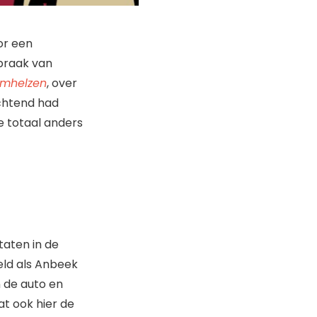
or een
praak van
omhelzen
, over
ochtend had
e totaal anders
taten in de
eld als Anbeek
n de auto en
t ook hier de