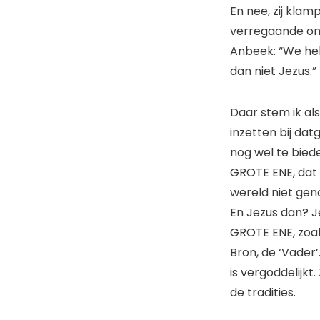
En nee, zij klamp
verregaande on
Anbeek: “We hebb
dan niet Jezus.”
Daar stem ik als
inzetten bij dat
nog wel te biede
GROTE ENE, dat mi
wereld niet gen
En Jezus dan? J
GROTE ENE, zoals 
Bron, de ‘Vader’
is vergoddelijkt
de tradities.