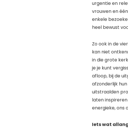
urgentie en rele
vrouwen en één m
enkele bezoeker
heel bewust vo
Zo ook in de vi
kan niet ontkenn
in die grote ke
je je kunt verg
afloop, bij de u
afzonderlijk hun
uitstraalden pro
laten inspireren
energieke, ons o
Iets wat allang