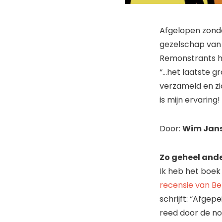
Afgelopen zonda
gezelschap van 
Remonstrants h
“…het laatste g
verzameld en zi
is mijn ervaring!
Door:
Wim Jan
Zo geheel and
Ik heb het boek
recensie van Be
schrijft: “Afgep
reed door de no