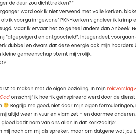
ger de deur zou dichttrekken?”
oorganger word ook ik niet verwend met volle kerken, bla
ok als ik voorga in ‘gewone’ PKN-kerken signaleer ik krimp 
eugd. Maar ik ervaar het zo geheel anders dan Anbeek. Noo
mij “afgepeigerd en ontgoocheld”. Integendeel, voorgaan 
erk dubbel en dwars dat deze energie ook mijn hoorders be
n kleine gemeenschap stemt mij vrolijk.
at?
erst te maken met de eigen bezieling. In mijn
reisverslag
 God
omschrijf ik hoe “ik geïnspireerd werd door de dienst 
an
Begrijp me goed, niet door mijn eigen formuleringen,
mij altijd weer in vuur en vlam zet – en daarmee anderen.
e gloed bezit nam van ons allen in dat kerkzaaltje”.
 mij noch om mij als spreker, maar om datgene wat jou bez