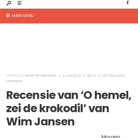
MAIN MENU
WRITTEN BY
REDACTIE ONGROND
•
6 JUNI 2019
•
08:53
•
ACTUEEL
• ONE
COMMENT
Recensie van ‘O hemel,
zei de krokodil’ van
Wim Jansen
Morgen