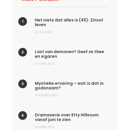
Het niets dat alles is (45): Zinvol
leven
22 JULI 2026
Last van demonen? Geef ze thee
en sigaren
21 APRIL 2021
Mystieke ervaring – wat is dat in
godsnaam?
4 OKTOBER 2021
Dramaserie over Etty Hillesum
vanaf juni te zien
23 APRIL 2026