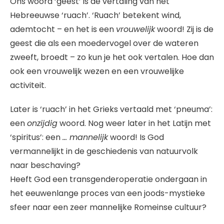
Ons woord ‘geest’ is de vertaling van het
Hebreeuwse ‘ruach’. ‘Ruach’ betekent wind,
ademtocht – en het is een
vrouwelijk
woord! Zij is de
geest die als een moedervogel over de wateren
zweeft, broedt – zo kun je het ook vertalen. Hoe dan
ook een vrouwelijk wezen en een vrouwelijke
activiteit.
Later is ‘ruach’ in het Grieks vertaald met ‘pneuma’:
een
onzijdig
woord. Nog weer later in het Latijn met
‘spiritus’: een
… mannelijk
woord! Is God
vermannelijkt in de geschiedenis van natuurvolk
naar beschaving?
Heeft God een transgenderoperatie ondergaan in
het eeuwenlange proces van een joods-mystieke
sfeer naar een zeer mannelijke Romeinse cultuur?