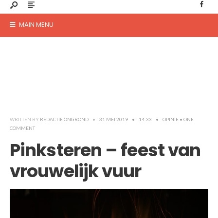
MAIN MENU
WRITTEN BY
REDACTIE ONGROND
•
31 MEI 2019
•
14:33
•
OPINIE
• ONE
COMMENT
Pinksteren – feest van
vrouwelijk vuur