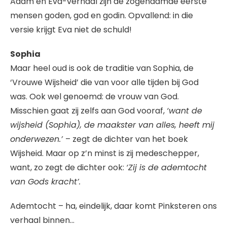
Adam en Eva-verhaal zijn de zogenaamde eerste
mensen goden, god en godin. Opvallend: in die
versie krijgt Eva niet de schuld!
Sophia
Maar heel oud is ook de traditie van Sophia, de
‘Vrouwe Wijsheid’ die van voor alle tijden bij God
was. Ook wel genoemd: de vrouw van God.
Misschien gaat zij zelfs aan God vooraf,
‘want de
wijsheid (Sophia), de maakster van alles, heeft mij
onderwezen.’
– zegt de dichter van het boek
Wijsheid. Maar op z’n minst is zij medeschepper,
want, zo zegt de dichter ook:
‘Zij is de ademtocht
van Gods kracht’.
Ademtocht – ha, eindelijk, daar komt Pinksteren ons
verhaal binnen…