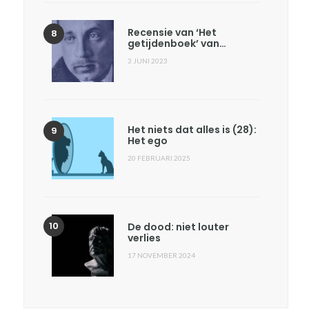
Recensie van ‘Het
getijdenboek’ van…
3 JUNI 2023
Het niets dat alles is (28):
Het ego
20 FEBRUARI 2025
De dood: niet louter
verlies
17 NOVEMBER 2024