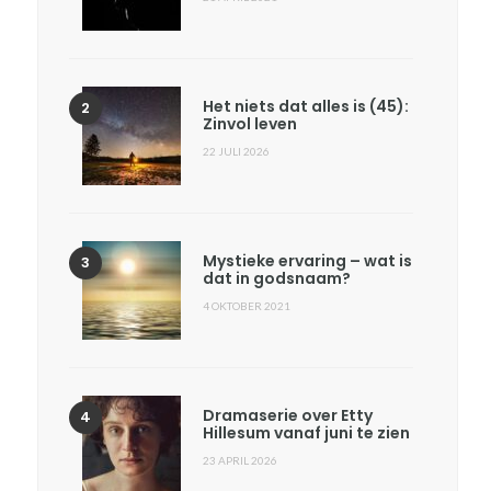
Het niets dat alles is (45):
Zinvol leven
22 JULI 2026
Mystieke ervaring – wat is
dat in godsnaam?
4 OKTOBER 2021
Dramaserie over Etty
Hillesum vanaf juni te zien
23 APRIL 2026