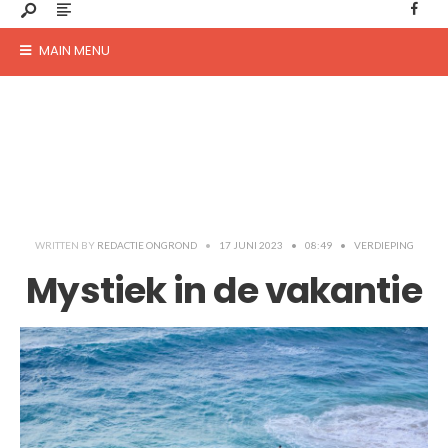
MAIN MENU
WRITTEN BY
REDACTIE ONGROND
•
17 JUNI 2023
•
08:49
•
VERDIEPING
Mystiek in de vakantie