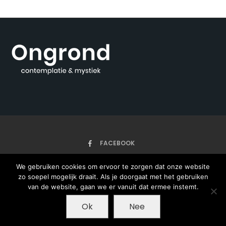
FACEBOOK
We gebruiken cookies om ervoor te zorgen dat onze website
zo soepel mogelijk draait. Als je doorgaat met het gebruiken
HOME
ARTIKELEN
ONZE AUTEURS
OVER
van de website, gaan we er vanuit dat ermee instemt.
Ok
Nee
Copyright © 2020 - Ongrond - met ♥ gemaakt
door Pieter Jan Bos