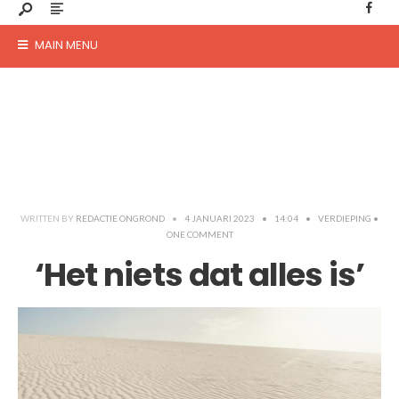
MAIN MENU
WRITTEN BY
REDACTIE ONGROND
•
4 JANUARI 2023
•
14:04
•
VERDIEPING
•
ONE COMMENT
‘Het niets dat alles is’