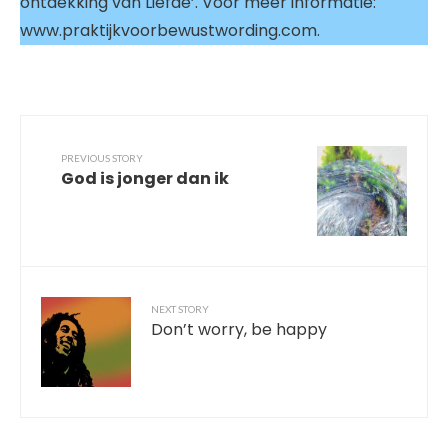
ontdekking van Liefde’. Voor meer informatie:
www.praktijkvoorbewustwording.com.
PREVIOUS STORY
God is jonger dan ik
NEXT STORY
Don’t worry, be happy