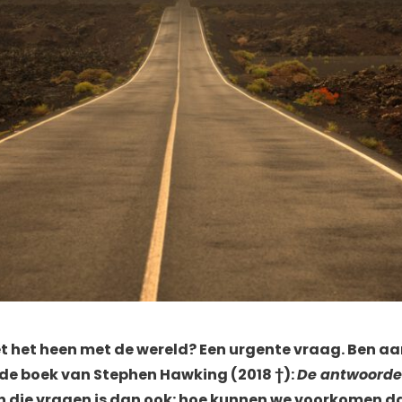
 het heen met de wereld? Een urgente vraag. Ben aan
nde boek van Stephen Hawking (2018
†):
De antwoorde
an die vragen is dan ook: hoe kunnen we voorkomen d