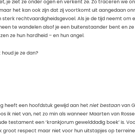
iet, je ziet ze onder ogen en verkent ze. Zo traceren we o
 maar het kan ook zijn dat zij voortkomt uit aangedaan on
sterk rechtvaardigheidsgevoel. Als je de tijd neemt om ee
heen te wandelen alsof je een buitenstaander bent en ze 
ezen ze hun hardheid – en hun angel.
t houd je ze dan?
g heeft een hoofdstuk gewijd aan het
niet bestaan
van G
oos ik niet van, net zo min als wanneer Maarten van Rosse
ude testament een ‘krankjorum gewelddadig boek’ is. Voo
k groot respect maar niet voor hun uitstapjes op terrein