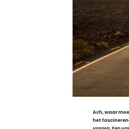
Ach, waar moet
het fascinere
vragen
. Een v