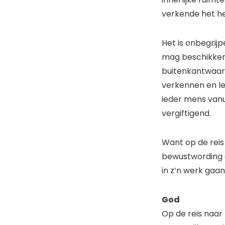
verkende het he
Het is onbegrijp
mag beschikken 
buitenkantwaarh
verkennen en le
ieder mens vanu
vergiftigend.
Want op de reis
bewustwording e
in z’n werk gaa
God
Op de reis naar 