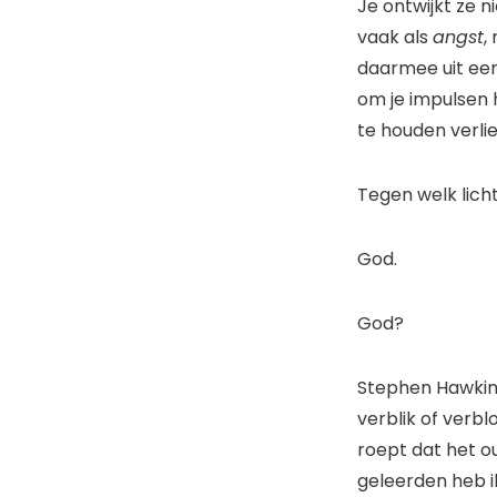
Je ontwijkt ze n
vaak als
angst
,
daarmee uit een 
om je impulsen 
te houden verli
Tegen welk lich
God.
God?
Stephen Hawkin
verblik of verbl
roept dat het o
geleerden heb i