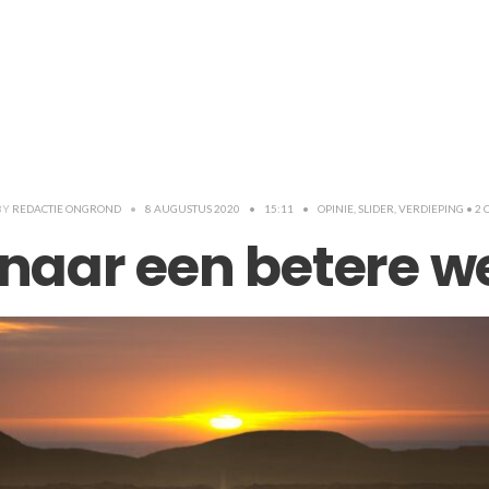
BY
REDACTIE ONGROND
•
8 AUGUSTUS 2020
•
15:11
•
OPINIE
,
SLIDER
,
VERDIEPING
• 2
 naar een betere w