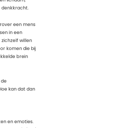
e denkkracht.
aarover een mens
sen in een
zichzelf willen
or komen die bij
ikkelde brein
 de
 Hoe kan dat dan
ten en emoties.