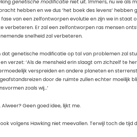
wking
genetische modificatie
niet uit. Immers, nu we als 
bracht hebben en we dus ‘het boek des levens’ hebben g
 fase van een zelfontworpen evolutie en zijn we in staat 
e verbeteren. Er zal een zelfontworpen ras mensen onts
enemende snelheid zal verbeteren.
j in dat genetische modificatie op tal van problemen zal stu
en verzet: ‘Als de mensheid erin slaagt om zichzelf te h
 vermoedelijk verspreiden en andere planeten en sterrenst
geafstandsreizen door de ruimte zullen echter moeilijk bl
svormen zoals wij…’
 Alweer? Geen goed idee, lijkt me.
 ook volgens Hawking niet meevallen. Terwijl toch de tijd d