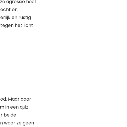
nze agressie heel
recht en
rlijk en rustig
tegen het licht
od. Maar daar
m in een quiz
r beide
en waar ze geen