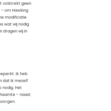
t volstrekt geen
r – om Hawking
he modificatie
s wat wij nodig
 dragen wij in
beperkt. Ik heb
m dat ik mezelf
o nodig. Het
chaamte – naast
ezorgen.