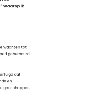
t? Waarop ik
 te wachten tot
 Goed gehumeurd
vertuigd dat
ntie en
n eigenschappen