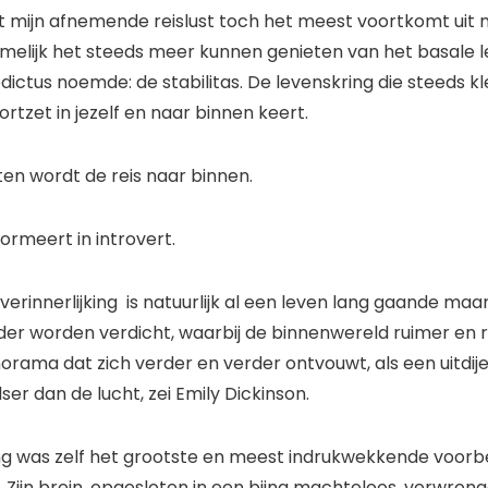
t mijn afnemende reislust toch het meest voortkomt uit m
amelijk het steeds meer kunnen genieten van het basale le
ictus noemde: de stabilitas. De levenskring die steeds kl
oortzet in jezelf en naar binnen keert.
ten wordt de reis naar binnen.
ormeert in introvert.
erinnerlijking is natuurlijk al een leven lang gaande maa
der worden verdicht, waarbij de binnenwereld ruimer en 
norama dat zich verder en verder ontvouwt, als een uitdij
dser dan de lucht, zei Emily Dickinson.
g was zelf het grootste en meest indrukwekkende voorbe
e. Zijn brein, opgesloten in een bijna machteloos, verwron