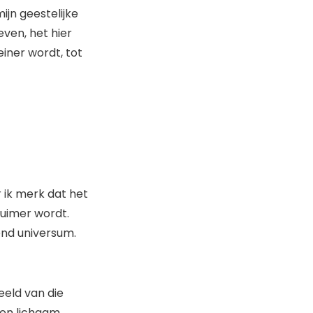
ijn geestelijke
ven, het hier
einer wordt, tot
r ik merk dat het
ruimer wordt.
end universum.
eld van die
gen lichaam,