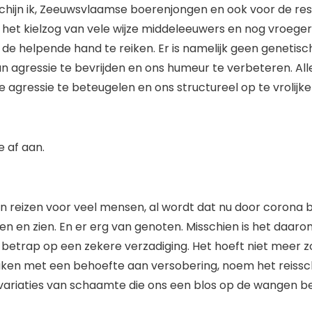
schijn ik, Zeeuwsvlaamse boerenjongen en ook voor de res
 het kielzog van vele wijze middeleeuwers en nog vroege
de helpende hand te reiken. Er is namelijk geen genetisc
n agressie te bevrijden en ons humeur te verbeteren. Alle
agressie te beteugelen en ons structureel op te vrolijken
ne af aan.
an reizen voor veel mensen, al wordt dat nu door corona 
en en zien. En er erg van genoten. Misschien is het daaro
n betrap op een zekere verzadiging. Het hoeft niet meer z
aken met een behoefte aan versobering, noem het reiss
variaties van schaamte die ons een blos op de wangen b