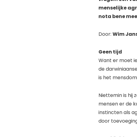
menselijke agr
nota bene mee
Door:
Wim Jan
Geen tijd
Want er moet iet
de darwiniaanse
is het mensdom n
Niettemin is hij
mensen er de ko
instincten als
door toevoeging