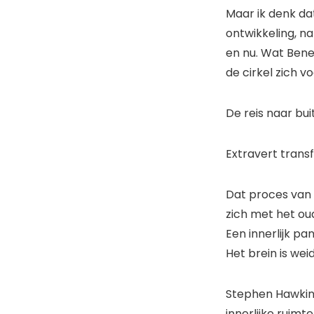
Maar ik denk da
ontwikkeling, n
en nu. Wat Bened
de cirkel zich v
De reis naar bui
Extravert transf
Dat proces van v
zich met het ou
Een innerlijk pa
Het brein is wei
Stephen Hawkin
innerlijke ruimt