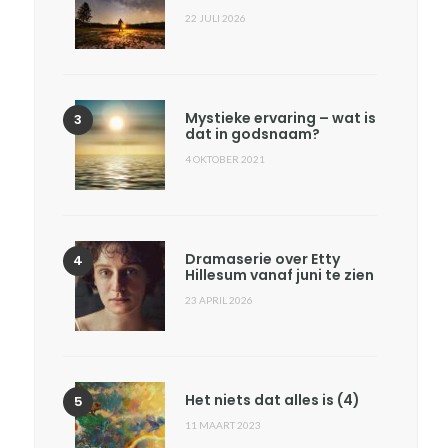
22 JULI 2026
Mystieke ervaring – wat is
dat in godsnaam?
4 OKTOBER 2021
Dramaserie over Etty
Hillesum vanaf juni te zien
23 APRIL 2026
Het niets dat alles is (4)
11 MAART 2023