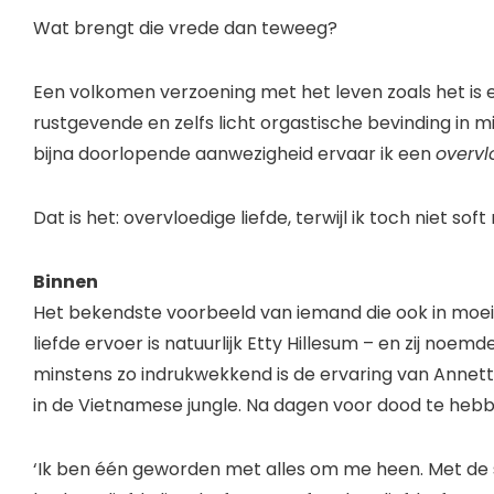
Wat brengt die vrede dan teweeg?
Een volkomen verzoening met het leven zoals het is e
rustgevende en zelfs licht orgastische bevinding in mi
bijna doorlopende aanwezigheid ervaar ik een
overvl
Dat is het: overvloedige liefde, terwijl ik toch niet so
Binnen
Het bekendste voorbeeld van iemand die ook in moeili
liefde ervoer is natuurlijk Etty Hillesum – en zij noem
minstens zo indrukwekkend is de ervaring van Annette
in de Vietnamese jungle. Na dagen voor dood te hebb
‘Ik ben één geworden met alles om me heen. Met de sc