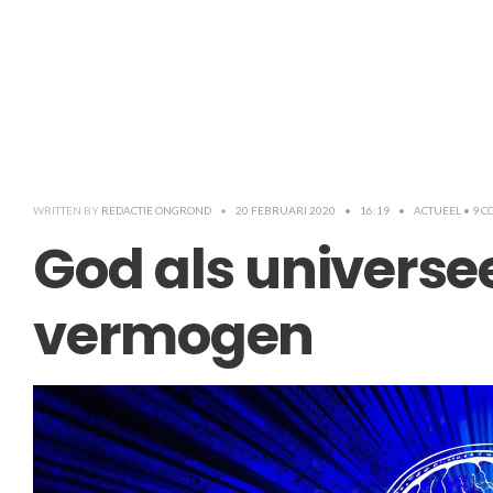
WRITTEN BY
REDACTIE ONGROND
•
20 FEBRUARI 2020
•
16:19
•
ACTUEEL
• 9 
God als universe
vermogen