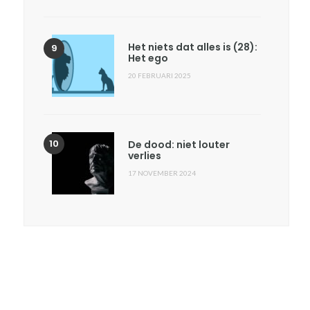
Het niets dat alles is (28):
Het ego
20 FEBRUARI 2025
De dood: niet louter
verlies
17 NOVEMBER 2024