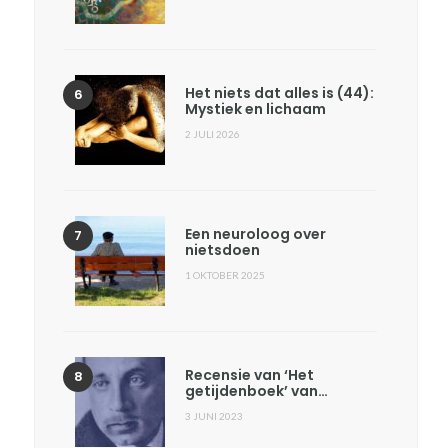
Het niets dat alles is (44):
Mystiek en lichaam
2 JULI 2026
Een neuroloog over
nietsdoen
1 OKTOBER 2025
Recensie van ‘Het
getijdenboek’ van…
3 JUNI 2023