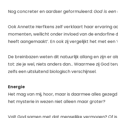
Nog concreter en aardser geformuleerd:
God is een
Ook Annette Herfkens zelf verklaart haar ervaring ac
momenten, wellicht onder invloed van de endorfine di
heeft aangemaakt’. En ook zij vergelijkt het met een 
De breinbazen weten dit natuurlijk allang en zijn er a
tot: zie je wel, niets anders dan… Waarmee zij God t
zelfs een uitsluitend biologisch verschijnsel.
Energie
Het mag van mij, hoor, maar is daarmee alles gezegd 
het mysterie in wezen niet alleen maar groter?
Valt God samen met dat menselijke vermogen? Of is zi