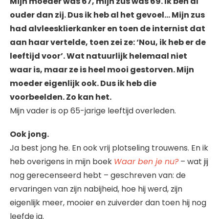
Mijn moeder was 67, mijn zus was 69. Ik ben al
ouder dan zij. Dus ik heb al het gevoel… Mijn zus
had alvleesklierkanker en toen de internist dat
aan haar vertelde, toen zei ze: ‘Nou, ik heb er de
leeftijd voor’. Wat natuurlijk helemaal niet
waar is, maar ze is heel mooi gestorven. Mijn
moeder eigenlijk ook. Dus ik heb die
voorbeelden. Zo kan het.
Mijn vader is op 65-jarige leeftijd overleden.
Ook jong.
Ja best jong he. En ook vrij plotseling trouwens. En ik
heb overigens in mijn boek
Waar ben je nu?
– wat jij
nog gerecenseerd hebt – geschreven van: de
ervaringen van zijn nabijheid, hoe hij werd, zijn
eigenlijk meer, mooier en zuiverder dan toen hij nog
leefde ja.