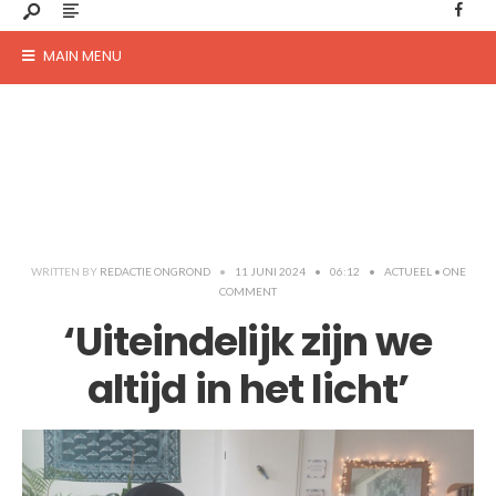
MAIN MENU
WRITTEN BY
REDACTIE ONGROND
•
11 JUNI 2024
•
06:12
•
ACTUEEL
• ONE
COMMENT
‘Uiteindelijk zijn we
altijd in het licht’