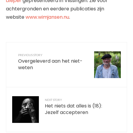
dieper
gepresenteerd in Vlissingen. Zie voor
achtergronden en eerdere publicaties zijn
website
www.wimjansen.nu
.
PREVIOUS STORY
Overgeleverd aan het niet-
weten
NEXT STORY
Het niets dat alles is (18):
Jezelf accepteren