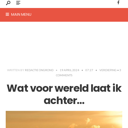
MAIN MENU
WRITTEN BY
REDACTIE ONGROND
•
19 APRIL 2024
•
07:27
•
VERDIEPING
• 3
COMMENTS
Wat voor wereld laat ik
achter…