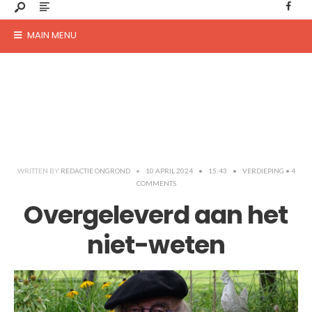
MAIN MENU
WRITTEN BY
REDACTIE ONGROND
•
10 APRIL 2024
•
15:43
•
VERDIEPING
• 4
COMMENTS
Overgeleverd aan het
niet-weten