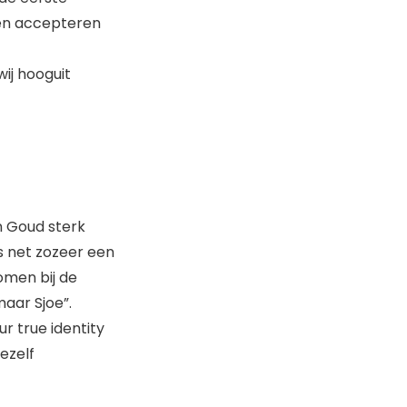
n en accepteren
wij hooguit
n Goud sterk
is net zozeer een
omen bij de
maar Sjoe”.
r true identity
jezelf