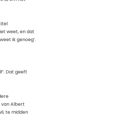
itel
iet weet, en dat
 weet ik genoeg’.
f’. Dat geeft
dere
 van Albert
il, te midden