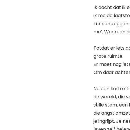
Ik dacht dat ik 
ik me de laatste
kunnen zeggen. 
me’. Woorden di
Totdat er iets 
grote ruimte.
Er moet nog iets
Om daar achter 
Na een korte st
de wereld, die v
stille stem, een
die angst omzet
je ingrijpt. Je 
leven zelf helen