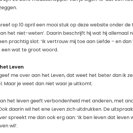
zeggen.
eef op 10 april een mooi stuk op deze website onder de t
n het niet-weten’. Daarin beschrijft hij wat hij allemaal n
 een prachtig slot: ‘Ik vertrouw mij toe aan Liefde – en dan
ij een wat te groot woord.
het Leven
Ik geef me over aan het Leven, dat weet het beter dan ik zel
. Maar je weet dan niet waar je uitkomt.
aan het leven geeft verbondenheid met anderen, met an
ok daarin wil het ene Leven zich uitdrukken. De uitspraak
ver spreekt me dan ook erg aan: ‘Ik ben leven dat leven w
en wil’.