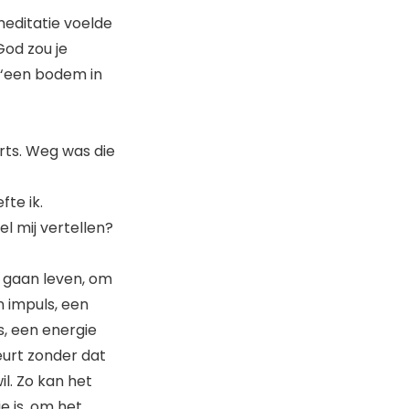
 meditatie voelde
God zou je
, ‘een bodem in
rts. Weg was die
te ik.
l mij vertellen?
e gaan leven, om
n impuls, een
s, een energie
eurt zonder dat
il. Zo kan het
e is, om het