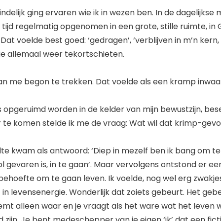
eindelijk ging ervaren wie ik in wezen ben. In de dagelijkse
 tijd regelmatig opgenomen in een grote, stille ruimte, in 
Dat voelde best goed: ‘gedragen’, ‘verblijven in m’n kern
e allemaal weer tekortschieten.
aan me begon te trekken. Dat voelde als een kramp inwaa
 opgeruimd worden in de kelder van mijn bewustzijn, besef
te komen stelde ik me de vraag: Wat wil dat krimp-gevoe
ilte kwam als antwoord: ‘Diep in mezelf ben ik bang om t
ol gevaren is, in te gaan’. Maar vervolgens ontstond er ee
 behoefte om te gaan leven. Ik voelde, nog wel erg zwakje
 in levensenergie. Wonderlijk dat zoiets gebeurt. Het geb
neemt alleen waar en je vraagt als het ware wat het leven w
d zijn. Je bent medeschepper van je eigen ‘ik’ dat een ficti