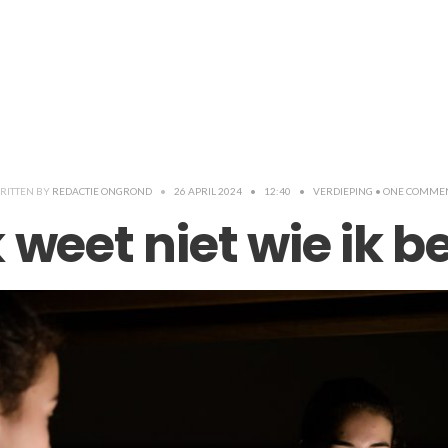
RITTEN BY
REDACTIE ONGROND
•
26 APRIL 2024
•
12:40
•
VERDIEPING
• ONE COMME
k weet niet wie ik b