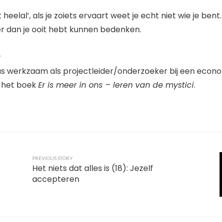
 heelal’, als je zoiets ervaart weet je echt niet wie je bent.
er dan je ooit hebt kunnen bedenken.
r
 werkzaam als projectleider/onderzoeker bij een econom
n het boek
Er is meer in ons – leren van de mystici
.
PREVIOUS STORY
Het niets dat alles is (18): Jezelf
accepteren