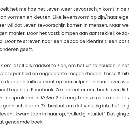
 boeit het me hoe het Leven weer tevoorschijn komt in de 
 aan vormen en kleuren. Elke levensvorm op zijn/haar eige
eer wil dat Leven tevoorschijn komen in mensen. Maar we
gen manier. Door het vastklampen aan aantrekkelijke zak
. Door te streven naar een bepaalde identiteit, een posit
anderen geeft.
jk om jezelf als raadsel te zien, om het uit te houden in he
veel openheid en ongedachte mogelijkheden. Tessa Smits
ze door een faillissement op een nulpunt in haar leven w
aal tegen op Facebook. Ze schreef er een boek over,
Ik 
nt besproken is in
Volzin
. Ze kreeg, toen ze niets meer te 
gaan schilderen. Ze besloot om dat volledig intuïtief te 
leven’, kwam toen in haar op, ‘volledig intuïtief’. Dat ging
dat genoemde boek.