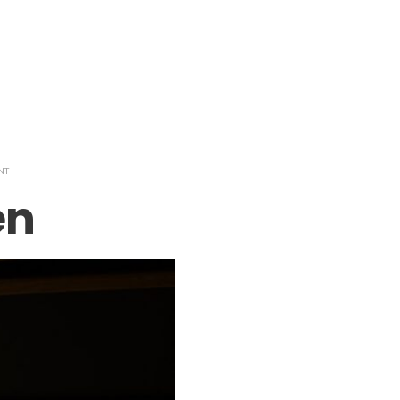
NT
en