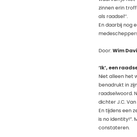
zinnen erin trof
als raadsel’’.
En daarbij nog ee
medescheppers k
Door:
Wim Dav
‘Ik’, een raad
Niet alleen het
benadrukt in zi
raadselwoord. Nu
dichter J.C. Van
En tijdens een z
is no identity!”.
constateren.