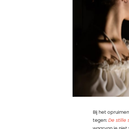
Bij het opruim
tegen:
De stille
waarvan je niet 