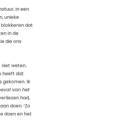
natuur, in een
n, unieke
 blokkeren dat
en in de
ie die ons
t niet weten.
 heeft dat
as gekomen. Ik
beval van het
verliezen had,
gaan doen. ‘Zo
 ze doen en het