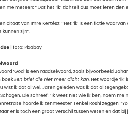
fen me meteen: ‘‘Dat het ‘ik’ zichzelf dus moet leren zie
n citaat van Imre Kertész: ‘‘Het ‘ik’ is een fictie waarvan 
unnen zijn’’.
idse
| foto: Pixabay
selwoord
 woord ‘God’ is een raadselwoord, zoals bijvoorbeeld Joha
jn boek
Een brief die niet meer dicht kan.
Het woordje ‘ik’ 
 wist ik dat al wel. Jaren geleden was ik dat al tegengek
 Schagen. Die schreef: “Ik weet niet wie ik ben, noem me 
enretraite hoorde ik zenmeester Tenkei Roshi zeggen: “You
 Maar er is toch een groot verschil tussen weten en dat bij 