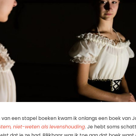
en van een stapel boeken kwam ik onlangs een boek van
 stem, niet-weten als
levenshouding
. Je hebt soms schatt
wist dat je ze had. Blijkbaar was ik toe aan dat boek want