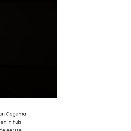
 Jan Oegema
en in huis
 de eerste