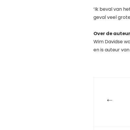
‘Ik beval van het
geval veel grot
Over de auteu
Wim Davidse was
en is auteur va
←