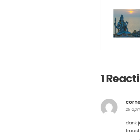
1 React
corne
29 apri
dank 
troost