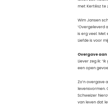
met Kertész te 
Wim Jansen schr
‘Overgeleverd aa
is erg veel. Met
Liefde is voor m
Overgave aan 
Liever zeg ik: ‘
een open gevoel
Zo’n overgave 
levensvormen. O
Schweizer hiero
van leven dat lev