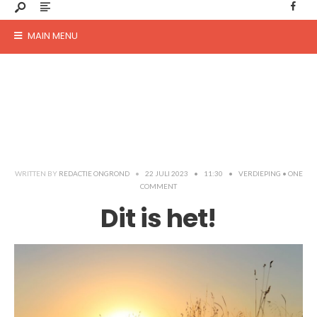
MAIN MENU
WRITTEN BY
REDACTIE ONGROND
•
22 JULI 2023
•
11:30
•
VERDIEPING
• ONE
COMMENT
Dit is het!