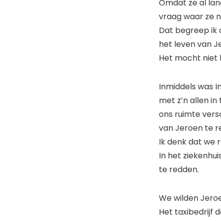
Omdat ze al lan
vraag waar ze 
Dat begreep ik 
het leven van J
Het mocht niet 
Inmiddels was I
met z’n allen in
ons ruimte vers
van Jeroen te r
Ik denk dat we r
In het ziekenhu
te redden.
We wilden Jeroe
Het taxibedrijf 