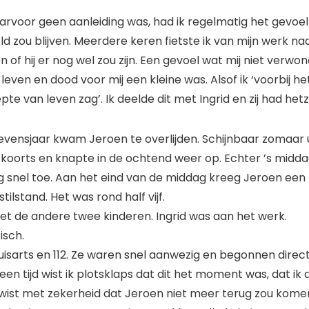
rvoor geen aanleiding was, had ik regelmatig het gevoel
d zou blijven. Meerdere keren fietste ik van mijn werk na
 of hij er nog wel zou zijn. Een gevoel wat mij niet verwon
even en dood voor mij een kleine was. Alsof ik ‘voorbij h
pte van leven zag’. Ik deelde dit met Ingrid en zij had het
evensjaar kwam Jeroen te overlijden. Schijnbaar zomaar ui
ad koorts en knapte in de ochtend weer op. Echter ’s mid
ng snel toe. Aan het eind van de middag kreeg Jeroen een
tilstand. Het was rond half vijf.
t de andere twee kinderen. Ingrid was aan het werk.
isch.
isarts en 112. Ze waren snel aanwezig en begonnen direc
en tijd wist ik plotsklaps dat dit het moment was, dat ik al
 wist met zekerheid dat Jeroen niet meer terug zou kome