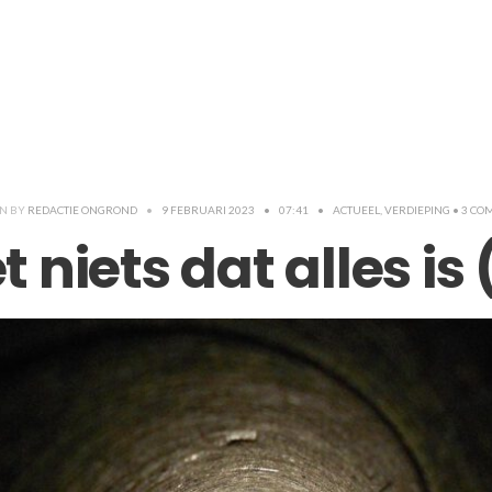
EN BY
REDACTIE ONGROND
•
9 FEBRUARI 2023
•
07:41
•
ACTUEEL
,
VERDIEPING
• 3 C
t niets dat alles is 