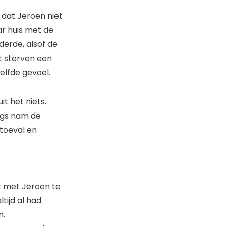
 dat Jeroen niet
ar huis met de
derde, alsof de
et sterven een
zelfde gevoel.
t het niets.
dags nam de
 toeval en
t met Jeroen te
tijd al had
n.