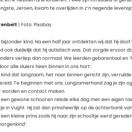
ngste, Jeroen, kwam te overlijden in z’n negende levensja
renbelt
| Foto: Pixabay
ijzonder kind. Na een half jaar ontdekten wij dat hij doof
ook duidelijk dat hij autistisch was. Dat zorgde ervoor d
nders verliep dan normaal. We leerden gebarentaal en ‘
or alle sluiers heen binnen in ons hart’.
kind dat langzaam, het naar binnen gericht zijn, verruild
reld. Te beginnen met ons. Langzamerhand zag je zijn o
er worden en contact maken.
ar een gewone school en reisde elke dag met een eigen ta
je in Vught. Hij zat dan prinsheerlijk op de achterbank van
en kleine prins zoals hij naar zijn schooltje werd gerede
morgenkind’.