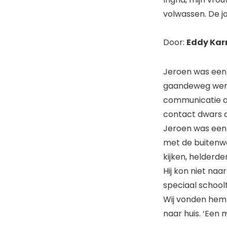
volwassen. De jo
Door:
Eddy Kar
Jeroen was een b
gaandeweg werd 
communicatie a
contact dwars do
Jeroen was een 
met de buitenwe
kijken, helderd
Hij kon niet na
speciaal schoolt
Wij vonden hem e
naar huis. ‘Een 