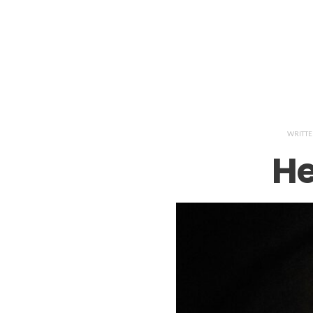
WRITT
He