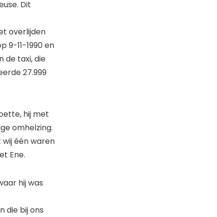
euse. Dit
et overlijden
op 9-11-1990 en
 de taxi, die
veerde 27.999
ette, hij met
ige omhelzing.
t wij één waren
et Ene.
aar hij was
 die bij ons