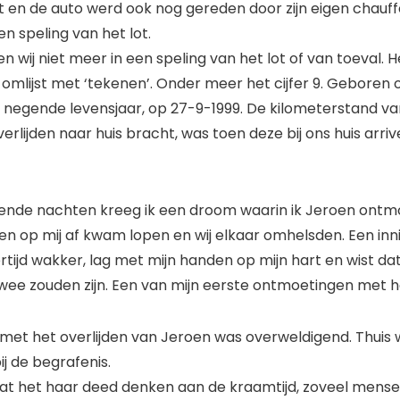
t en de auto werd ook nog gereden door zijn eigen chauff
n speling van het lot.
n wij niet meer in een speling van het lot of van toeval. H
omlijst met ‘tekenen’. Onder meer het cijfer 9. Geboren 
n negende levensjaar, op 27-9-1999. De kilometerstand van
verlijden naar huis bracht, was toen deze bij ons huis arri
ende nachten kreeg ik een droom waarin ik Jeroen ontmo
en op mij af kwam lopen en wij elkaar omhelsden. Een inn
ertijd wakker, lag met mijn handen op mijn hart en wist da
wee zouden zijn. Een van mijn eerste ontmoetingen met h
et het overlijden van Jeroen was overweldigend. Thuis w
j de begrafenis.
 dat het haar deed denken aan de kraamtijd, zoveel mensen