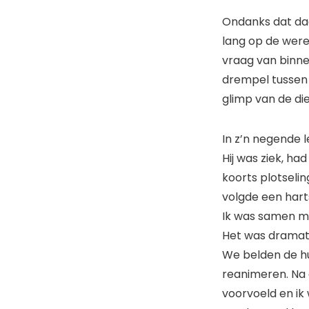
Ondanks dat daa
lang op de werel
vraag van binnen
drempel tussen l
glimp van de die
In z’n negende l
Hij was ziek, h
koorts plotseli
volgde een harts
Ik was samen me
Het was dramat
We belden de hu
reanimeren. Na e
voorvoeld en ik