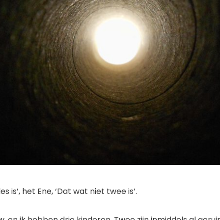
es is’, het Ene, ‘Dat wat niet twee is’.
uw, en ik hebben drie kinderen. Twee zijn inmiddels al gerui