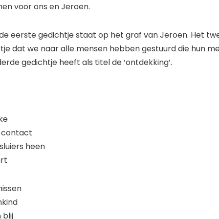
en voor ons en Jeroen.
e eerste gedichtje staat op het graf van Jeroen. Het t
tje dat we naar alle mensen hebben gestuurd die hun m
erde gedichtje heeft als titel de ‘ontdekking’.
eke
 contact
sluiers heen
rt
missen
nkind
 blij