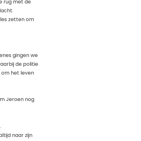
de rug met de
acht.
lles zetten om
renes gingen we
arbij de politie
d om het leven
 om Jeroen nog
.
tijd naar zijn