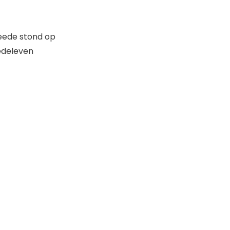
weede stond op
edeleven