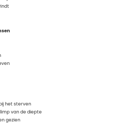
vindt
ensen
n
even
ij het sterven
limp van de diepte
en gezien