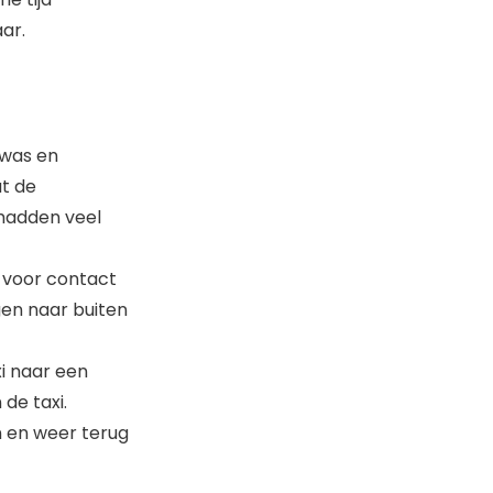
ar.
 was en
at de
hadden veel
e voor contact
gen naar buiten
xi naar een
 de taxi.
n en weer terug