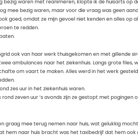
g bezig waren met reanimeren, klopte ik de huisarts op 
nog mee bezig waren, maar voor die vraag was geen aand
ook goed, omdat ze mijn gevoel niet kenden en alles op a
eroen te redden.
baten.
ngrid ook van haar werk thuisgekomen en met gillende si
 twee ambulances naar het ziekenhuis. Langs grote files, wa
chafte om vaart te maken. Alles werd in het werk gestel
edden.
ond zes uur in het ziekenhuis waren.
is rond zeven uur ’s avonds zijn ze gestopt met pogingen
n graag mee terug nemen naar huis, wat gelukkig mocht
dat hem naar huis bracht was het taxibedrijf dat hem ook al