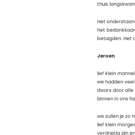
thuis langskwam
Het onderstaand
het bedankkaar
betuigden. Het d
Jeroen
lief klein mann
we hadden veel
dwars door alle 
binnen in ons ha
we zullen je zo 
lief klein morge
verdrietig zijn en