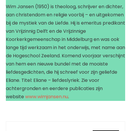
Wim Jansen (1950) is theoloog, schrijver en dichter,
aan christendom en religie voorbij – en uitgekomen
bij de mystiek van de Liefde. Hij is emeritus predikant
van Vrijzinnig Delft en de Vrijzinnige
Koorkerkgemeenschap in Middelburg en was ook
lange tijd werkzaam in het onderwijs, met name aan
de Hogeschool Zeeland. Komend voorjaar verschijnt
van hem een nieuwe bundel met de mooiste
liefdesgedichten, die hij schreef voor zijn geliefde
Eliane. Titel: Eliane – liefdeslyriek. Zie voor
achtergronden en eerdere publicaties zijn
website
www.wimjansen.nu
.