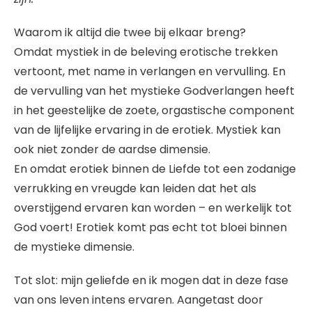
Waarom ik altijd die twee bij elkaar breng?
Omdat mystiek in de beleving erotische trekken
vertoont, met name in verlangen en vervulling. En
de vervulling van het mystieke Godverlangen heeft
in het geestelijke de zoete, orgastische component
van de lijfelijke ervaring in de erotiek. Mystiek kan
ook niet zonder de aardse dimensie.
En omdat erotiek binnen de Liefde tot een zodanige
verrukking en vreugde kan leiden dat het als
overstijgend ervaren kan worden – en werkelijk tot
God voert! Erotiek komt pas echt tot bloei binnen
de mystieke dimensie.
Tot slot: mijn geliefde en ik mogen dat in deze fase
van ons leven intens ervaren. Aangetast door