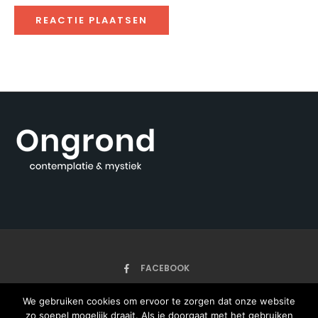
FACEBOOK
We gebruiken cookies om ervoor te zorgen dat onze website
zo soepel mogelijk draait. Als je doorgaat met het gebruiken