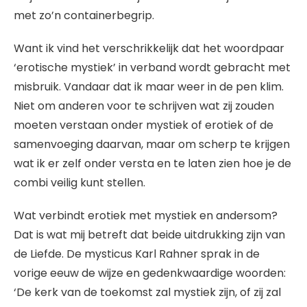
met zo’n containerbegrip.
Want ik vind het verschrikkelijk dat het woordpaar
‘erotische mystiek’ in verband wordt gebracht met
misbruik. Vandaar dat ik maar weer in de pen klim.
Niet om anderen voor te schrijven wat zij zouden
moeten verstaan onder mystiek of erotiek of de
samenvoeging daarvan, maar om scherp te krijgen
wat ik er zelf onder versta en te laten zien hoe je de
combi veilig kunt stellen.
Wat verbindt erotiek met mystiek en andersom?
Dat is wat mij betreft dat beide uitdrukking zijn van
de Liefde. De mysticus Karl Rahner sprak in de
vorige eeuw de wijze en gedenkwaardige woorden:
‘De kerk van de toekomst zal mystiek zijn, of zij zal