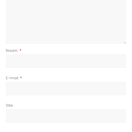
Naam
*
E-mail
*
Site