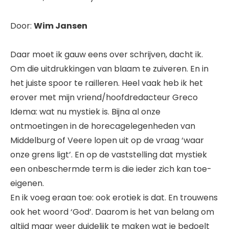
Door:
Wim Jansen
Daar moet ik gauw eens over schrijven, dacht ik.
Om die uitdrukkingen van blaam te zuiveren. En in
het juiste spoor te railleren. Heel vaak heb ik het
erover met mijn vriend/hoofdredacteur Greco
Idema: wat nu mystiek is. Bijna al onze
ontmoetingen in de horecagelegenheden van
Middelburg of Veere lopen uit op de vraag ‘waar
onze grens ligt’. En op de vaststelling dat mystiek
een onbeschermde term is die ieder zich kan toe-
eigenen.
En ik voeg eraan toe: ook erotiek is dat. En trouwens
ook het woord ‘God’. Daarom is het van belang om
altijd maar weer duidelijk te maken wat je bedoelt