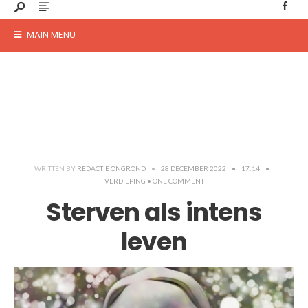
MAIN MENU
WRITTEN BY
REDACTIE ONGROND
•
28 DECEMBER 2022
•
17:14
•
VERDIEPING
• ONE COMMENT
Sterven als intens
leven