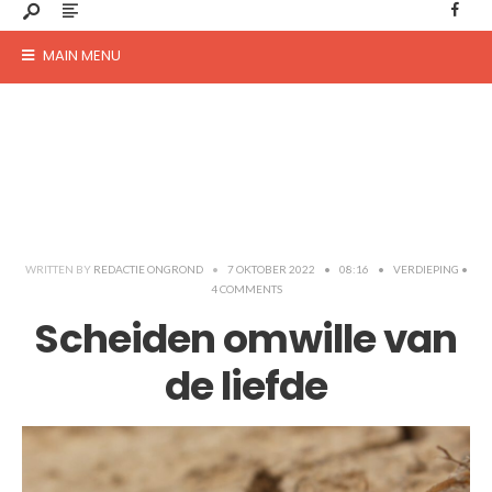
MAIN MENU
WRITTEN BY
REDACTIE ONGROND
•
7 OKTOBER 2022
•
08:16
•
VERDIEPING
•
4 COMMENTS
Scheiden omwille van
de liefde