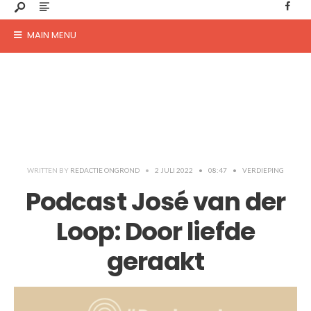
MAIN MENU
WRITTEN BY
REDACTIE ONGROND
•
2 JULI 2022
•
08:47
•
VERDIEPING
Podcast José van der
Loop: Door liefde
geraakt