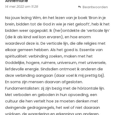
Annemarie
14 mei 2022 om 11:29
Beantwoorden
Na jouw lezing Wim, èn het lezen van je boek ‘Bron in je
brein, bidden tot de God in wie je niet gelooft’, heb ik het
bidden weer opgepakt. Ik (her)ontdekte de ‘verticale lijn’
(die ik als kind wel kon ervaren), en hoe enorm
waardevol deze is. De verticale lijn, die alle religies met
elkaar gemeen hebben. Als het goed is. Essentie van
spiritualiteit: verbinding zoeken, maken met het
Goddelijke, hogere, ruimere, universum, met universele,
liefdevolle energie. Sindsdien ontmoet ik anderen die
deze verbinding aangaan (daar voel ik mij prettig bij).
En soms zijn mensen daarvan afgesloten.
Fundamentalisten: zij zijn bezig met de hórizontale lijn.
Met verboden en geboden in hun opvoeding, een
cultuur die hen vertelt hoe ze moeten denken met
dwingende gedragsregels, het wel of niet daaraan
voldoen, de waardering en erkenning van anderen,