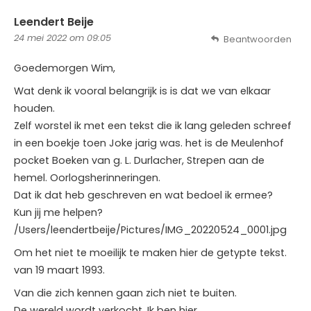
Leendert Beije
24 mei 2022 om 09:05
Beantwoorden
Goedemorgen Wim,
Wat denk ik vooral belangrijk is is dat we van elkaar
houden.
Zelf worstel ik met een tekst die ik lang geleden schreef
in een boekje toen Joke jarig was. het is de Meulenhof
pocket Boeken van g. L. Durlacher, Strepen aan de
hemel. Oorlogsherinneringen.
Dat ik dat heb geschreven en wat bedoel ik ermee?
Kun jij me helpen?
/Users/leendertbeije/Pictures/IMG_20220524_0001.jpg
Om het niet te moeilijk te maken hier de getypte tekst.
van 19 maart 1993.
Van die zich kennen gaan zich niet te buiten.
De wereld wordt verkocht. Ik ben hier.