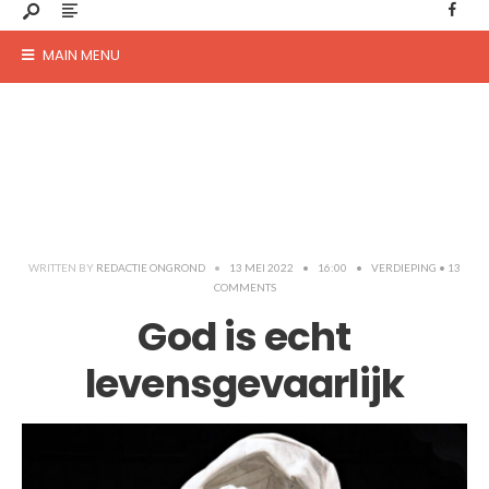
MAIN MENU
WRITTEN BY
REDACTIE ONGROND
•
13 MEI 2022
•
16:00
•
VERDIEPING
• 13
COMMENTS
God is echt
levensgevaarlijk